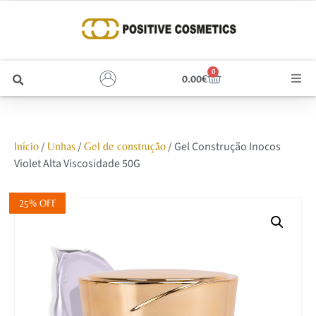
0
0.00
€
Cabelo
/
/
/ Gel Construção Inocos
Início
Unhas
Gel de construção
Unhas
Violet Alta Viscosidade 50G
Homem
25% OFF
Rosto
Corpo e Estética
Maquilhagem