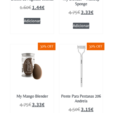
Sponge
1.44
€
1.60
€
3.33
€
4.75
€
Adicionar
Adicionar
30% OFF
30% OFF
My Mango Blender
Pente Para Pestanas 206
Andreia
3.33
€
4.75
€
3.15
€
4.50
€