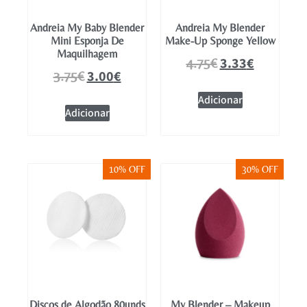
Andreia My Baby Blender
Andreia My Blender
Mini Esponja De
Make-Up Sponge Yellow
Maquilhagem
3.33
€
4.75
€
3.00
€
3.75
€
Adicionar
Adicionar
10% OFF
30% OFF
Discos de Algodão 80unds
My Blender – Makeup