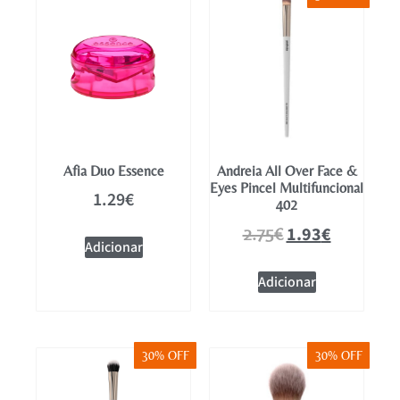
Mobiliário
Afia Duo Essence
Andreia All Over Face &
Eyes Pincel Multifuncional
1.29
€
402
1.93
€
2.75
€
Adicionar
Adicionar
30% OFF
30% OFF