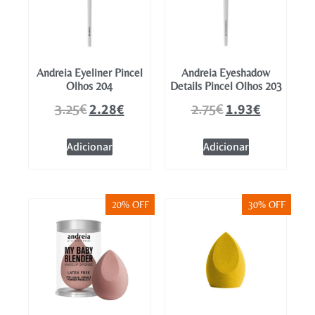
Andreia Eyeliner Pincel
Andreia Eyeshadow
Olhos 204
Details Pincel Olhos 203
2.28
€
1.93
€
3.25
€
2.75
€
Adicionar
Adicionar
20% OFF
30% OFF