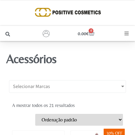
0
0.00
€
Cabelo
Acessórios
Unhas
Homem
Selecionar Marcas
Rosto
A mostrar todos os 21 resultados
Corpo e Estética
Maquilhagem
30% OFF