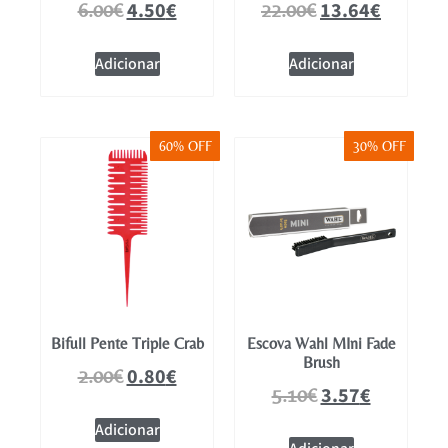
4.50
€
13.64
€
6.00
€
22.00
€
Adicionar
Adicionar
60% OFF
30% OFF
Bifull Pente Triple Crab
Escova Wahl MIni Fade
Brush
0.80
€
2.00
€
3.57
€
5.10
€
Adicionar