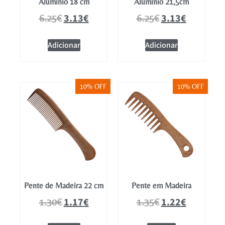
Alumínio 18 cm
Alumínio 21,5cm
3.13
€
3.13
€
6.25
€
6.25
€
Adicionar
Adicionar
10% OFF
10% OFF
Pente de Madeira 22 cm
Pente em Madeira
1.17
€
1.22
€
1.30
€
1.35
€