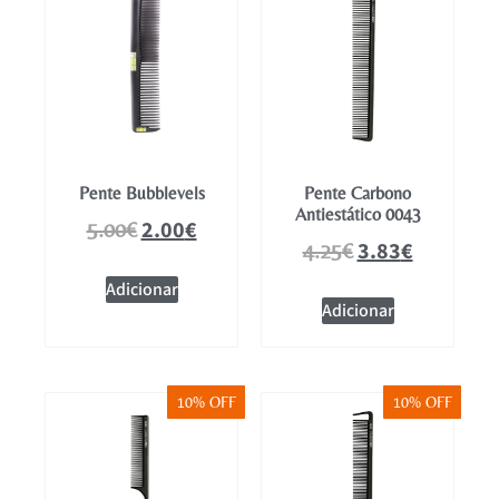
Pente Bubblevels
Pente Carbono
Antiestático 0043
2.00
€
5.00
€
3.83
€
4.25
€
Adicionar
Adicionar
10% OFF
10% OFF