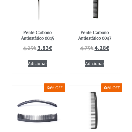
Pente Carbono
Pente Carbono
Antiestático 0045
Antiestático 0047
3.83
€
4.28
€
4.25
€
4.75
€
Adicionar
Adicionar
60% OFF
60% OFF