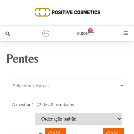
0
0.00
€
Cabelo
Pentes
Unhas
Homem
Selecionar Marcas
Rosto
A mostrar 1–32 de 48 resultados
Corpo e Estética
Maquilhagem
25% OFF
25% OFF