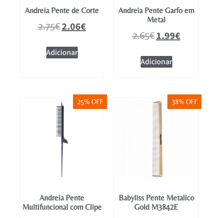
Andreia Pente de Corte
Andreia Pente Garfo em
Metal
2.06
€
2.75
€
1.99
€
2.65
€
Adicionar
Adicionar
25% OFF
38% OFF
Andreia Pente
Babyliss Pente Metalico
Multifuncional com Clipe
Gold M3842E