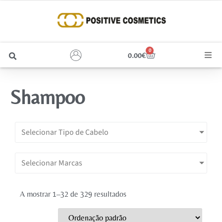
0
0.00
€
Cabelo
Shampoo
Unhas
Homem
Selecionar Tipo de Cabelo
Rosto
Selecionar Marcas
Corpo e Estética
A mostrar 1–32 de 329 resultados
Maquilhagem