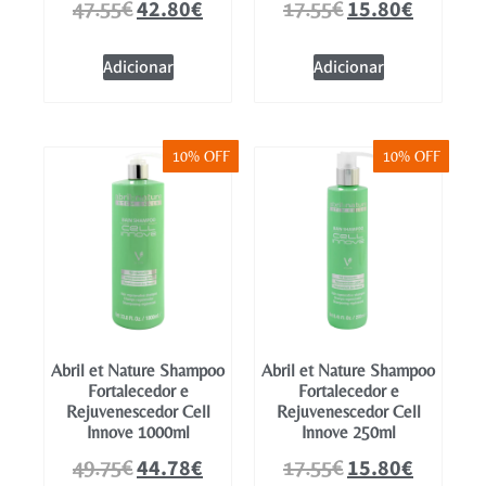
42.80
€
15.80
€
47.55
€
17.55
€
Adicionar
Adicionar
10% OFF
10% OFF
Abril et Nature Shampoo
Abril et Nature Shampoo
Fortalecedor e
Fortalecedor e
Rejuvenescedor Cell
Rejuvenescedor Cell
Innove 1000ml
Innove 250ml
44.78
€
15.80
€
49.75
€
17.55
€