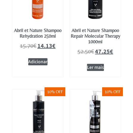
Abril et Nature Shampoo
Abril et Nature Shampoo
Rehydration 250ml
Repair Molecular Therapy
1000ml
14.13
€
15.70
€
47.25
€
52.50
€
Adicionar
Ler mais
10% OFF
10% OFF