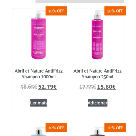
Mobiliário
10% OFF
10% OFF
Abril et Nature AntiFrizz
Abril et Nature AntiFrizz
Shampoo 1000ml
Shampoo 250ml
52.79
€
15.80
€
58.65
€
17.55
€
Ler mais
Adicionar
10% OFF
10% OFF