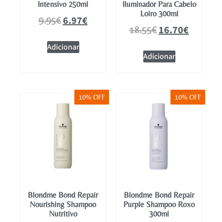
Intensivo 250ml
Iluminador Para Cabelo
Loiro 300ml
6.97
€
9.95
€
16.70
€
18.55
€
Adicionar
Adicionar
10% OFF
10% OFF
Blondme Bond Repair
Blondme Bond Repair
Nourishing Shampoo
Purple Shampoo Roxo
Nutritivo
300ml