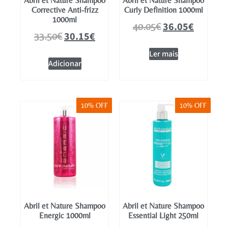
Abril et Nature Shampoo
Abril et Nature Shampoo
Corrective Anti-frizz
Curly Definition 1000ml
1000ml
36.05
€
40.05
€
30.15
€
33.50
€
Ler mais
Adicionar
10% OFF
10% OFF
Abril et Nature Shampoo
Abril et Nature Shampoo
Energic 1000ml
Essential Light 250ml