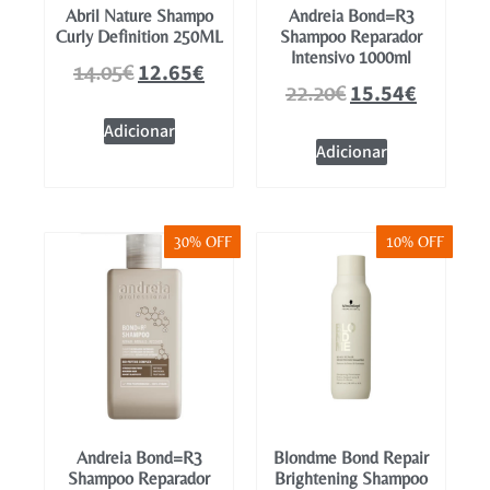
Abril Nature Shampo
Andreia Bond=R3
Curly Definition 250ML
Shampoo Reparador
Intensivo 1000ml
12.65
€
14.05
€
15.54
€
22.20
€
Adicionar
Adicionar
30% OFF
10% OFF
Andreia Bond=R3
Blondme Bond Repair
Shampoo Reparador
Brightening Shampoo