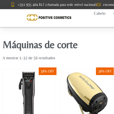
+351 935 404 817 (chamada para rede móvel nacional)
encome
Cabelo
Máquinas de corte
A mostrar 1–32 de 56 resultados
38% OFF
38% OFF