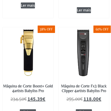
Ler mais
Ler mais
38% OFF
60% OFF
Máquina de Corte Boost+ Gold
Máquina de Corte Fx3 Black
4artists Babyliss Pro
Clipper 4artists Babyliss Pro
145.39
€
118.00
€
234.50
€
295.00
€