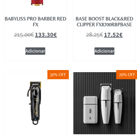
BABYLISS PRO BARBER RED
BASE BOOST BLACK&RED
FX
CLIPPER FX8700RBPBASE
133.30
€
17.52
€
215.00
€
28.25
€
Adicionar
Adicionar
30% OFF
20% OFF