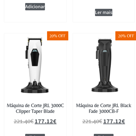
Adicionar
Ler mais
20% OFF
20% OFF
Máquina de Corte JRL 3000C
Máquina de Corte JRL Black
Clipper Taper Blade
Fade 3000CB-F
177.12
€
177.12
€
221.40
€
221.40
€