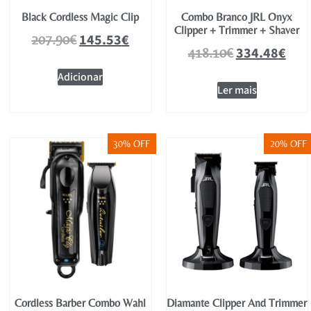
Black Cordless Magic Clip
Combo Branco JRL Onyx
Clipper + Trimmer + Shaver
145.53
€
207.90
€
334.48
€
418.10
€
Adicionar
Ler mais
30% OFF
20% OFF
Cordless Barber Combo Wahl
Diamante Clipper And Trimmer