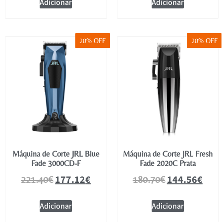
Adicionar
Adicionar
20% OFF
20% OFF
Máquina de Corte JRL Blue
Máquina de Corte JRL Fresh
Fade 3000CD-F
Fade 2020C Prata
177.12
€
144.56
€
221.40
€
180.70
€
Adicionar
Adicionar