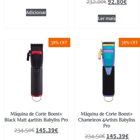
92.80
€
232.00
€
Adicionar
Ler mais
38% OFF
38% OFF
Máquina de Corte Boost+
Máquina de Corte Boost+
Black Matt 4artists Babyliss Pro
Chameleon 4Artists Babyliss
Pro
145.39
€
234.50
€
145.39
€
234.50
€