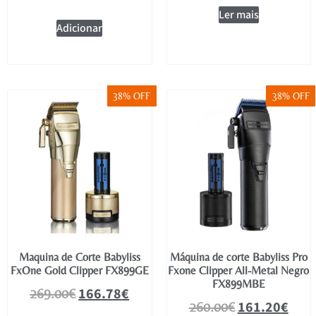
Ler mais
Adicionar
38% OFF
38% OFF
Maquina de Corte Babyliss
Máquina de corte Babyliss Pro
FxOne Gold Clipper FX899GE
Fxone Clipper All-Metal Negro
FX899MBE
166.78
€
269.00
€
161.20
€
260.00
€