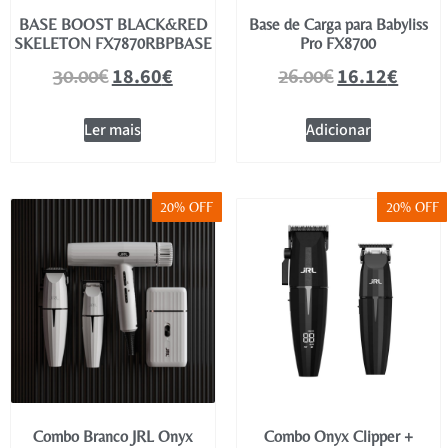
BASE BOOST BLACK&RED
Base de Carga para Babyliss
SKELETON FX7870RBPBASE
Pro FX8700
18.60
€
16.12
€
30.00
€
26.00
€
Ler mais
Adicionar
20% OFF
20% OFF
Combo Branco JRL Onyx
Combo Onyx Clipper +