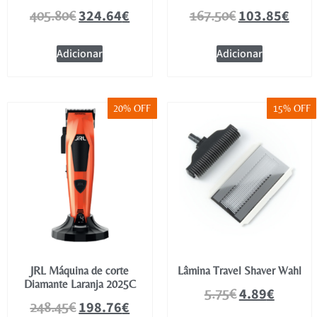
324.64
€
103.85
€
405.80
€
167.50
€
Adicionar
Adicionar
20% OFF
15% OFF
JRL Máquina de corte
Lâmina Travel Shaver Wahl
Diamante Laranja 2025C
4.89
€
5.75
€
198.76
€
248.45
€