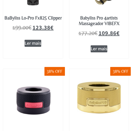
BaByliss Lo-Pro Fx825 Clipper
Babyliss Pro 4artists
Massageador VIBEFX
123.38
€
199.00
€
109.86
€
177.20
€
Ler mais
Ler mais
38% OFF
38% OFF