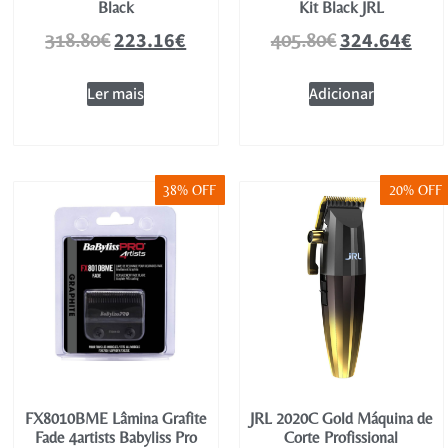
Black
Kit Black JRL
223.16
€
324.64
€
318.80
€
405.80
€
Ler mais
Adicionar
38% OFF
20% OFF
FX8010BME Lâmina Grafite
JRL 2020C Gold Máquina de
Fade 4artists Babyliss Pro
Corte Profissional