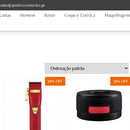
ndas@positivecosmetics.pt
Unhas
Homem
Rosto
Corpo e Estética
Maquilhagem
38% OFF
38% OFF