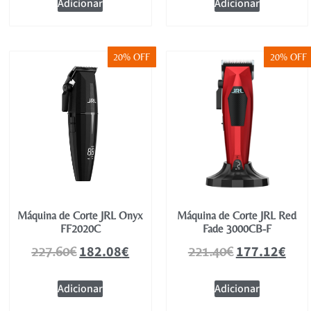
Adicionar
Adicionar
20% OFF
20% OFF
Máquina de Corte JRL Onyx
Máquina de Corte JRL Red
FF2020C
Fade 3000CB-F
182.08
€
177.12
€
227.60
€
221.40
€
Adicionar
Adicionar