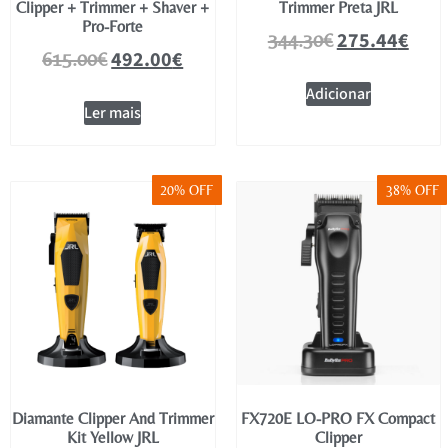
Clipper + Trimmer + Shaver +
Trimmer Preta JRL
Pro-Forte
275.44
€
344.30
€
492.00
€
615.00
€
Adicionar
Ler mais
20% OFF
38% OFF
Diamante Clipper And Trimmer
FX720E LO-PRO FX Compact
Kit Yellow JRL
Clipper