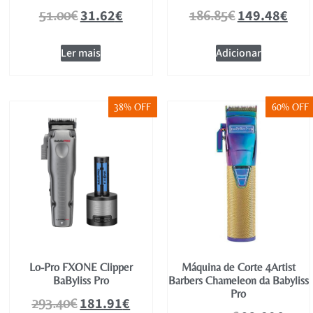
31.62
€
149.48
€
51.00
€
186.85
€
Ler mais
Adicionar
38% OFF
60% OFF
Lo-Pro FXONE Clipper
Máquina de Corte 4Artist
BaByliss Pro
Barbers Chameleon da Babyliss
Pro
181.91
€
293.40
€