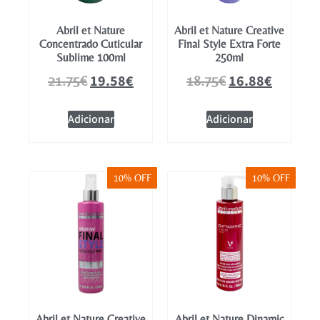
Abril et Nature
Abril et Nature Creative
Concentrado Cuticular
Final Style Extra Forte
Sublime 100ml
250ml
19.58
€
16.88
€
21.75
€
18.75
€
Adicionar
Adicionar
10% OFF
10% OFF
Abril et Nature Creative
Abril et Nature Dinamic