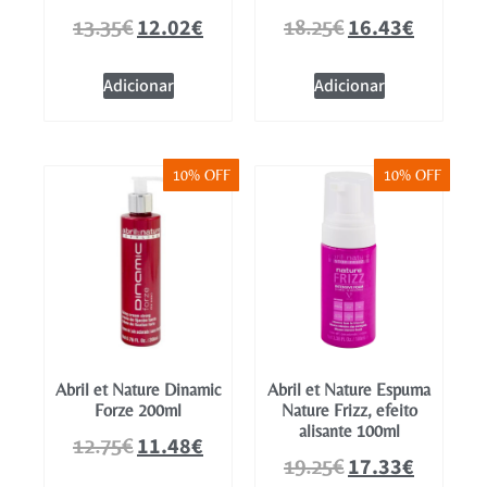
12.02
€
16.43
€
13.35
€
18.25
€
Adicionar
Adicionar
10% OFF
10% OFF
Abril et Nature Dinamic
Abril et Nature Espuma
Forze 200ml
Nature Frizz, efeito
alisante 100ml
11.48
€
12.75
€
17.33
€
19.25
€