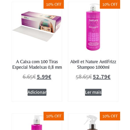
10% OFF
10% OFF
A Caixa com 100 Tiras
Abril et Nature AntiFrizz
Especial Madeixas 0,8 mm
Shampoo 1000ml
5.99
€
52.79
€
6.65
€
58.65
€
Adicionar
Ler mais
10% OFF
10% OFF