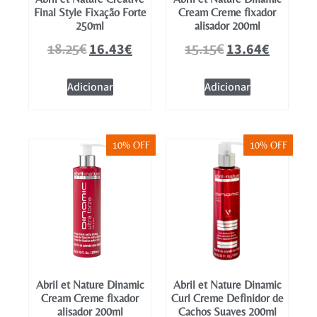
Final Style Fixação Forte
Cream Creme fixador
250ml
alisador 200ml
16.43
€
13.64
€
18.25
€
15.15
€
Adicionar
Adicionar
10% OFF
10% OFF
Abril et Nature Dinamic
Abril et Nature Dinamic
Cream Creme fixador
Curl Creme Definidor de
alisador 200ml
Cachos Suaves 200ml