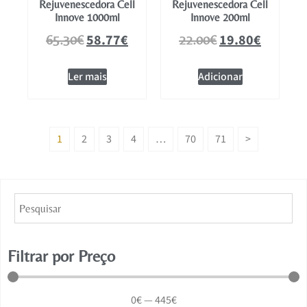
Rejuvenescedora Cell
Rejuvenescedora Cell
Innove 1000ml
Innove 200ml
58.77
€
19.80
€
65.30
€
22.00
€
Ler mais
Adicionar
1
2
3
4
…
70
71
>
Filtrar por Preço
0
€
—
445
€