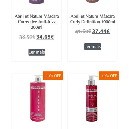
Abril et Nature Máscara
Abril et Nature Máscara
Corrective Anti-frizz
Curly Definition 1000ml
200ml
37.44
€
41.60
€
34.65
€
38.50
€
Ler mais
Ler mais
10% OFF
10% OFF