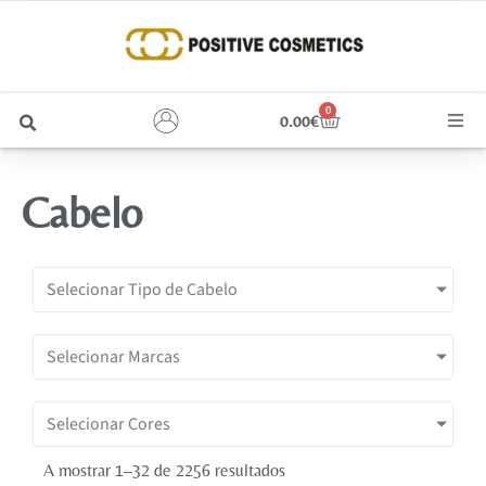
0
0.00
€
Cabelo
Cabelo
Unhas
Homem
Selecionar Tipo de Cabelo
Rosto
Selecionar Marcas
Corpo e Estética
Selecionar Cores
Maquilhagem
A mostrar 1–32 de 2256 resultados