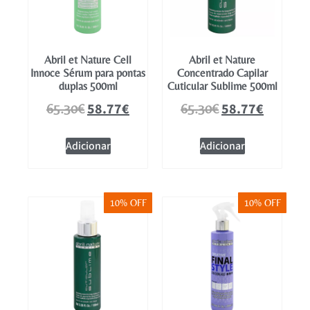
Abril et Nature Cell
Abril et Nature
Innoce Sérum para pontas
Concentrado Capilar
duplas 500ml
Cuticular Sublime 500ml
58.77
€
58.77
€
65.30
€
65.30
€
Adicionar
Adicionar
10% OFF
10% OFF