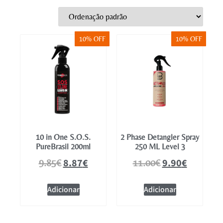
Mobiliário
10% OFF
10% OFF
10 in One S.O.S.
2 Phase Detangler Spray
PureBrasil 200ml
250 ML Level 3
8.87
€
9.90
€
9.85
€
11.00
€
Adicionar
Adicionar