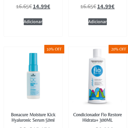
14.99
€
14.99
€
16.65
€
16.65
€
Adicionar
Adicionar
10% OFF
20% OFF
Bonacure Moisture Kick
Condicionador Fio Restore
Hyaluronic Serum 50ml
Hidrata+ 300ML