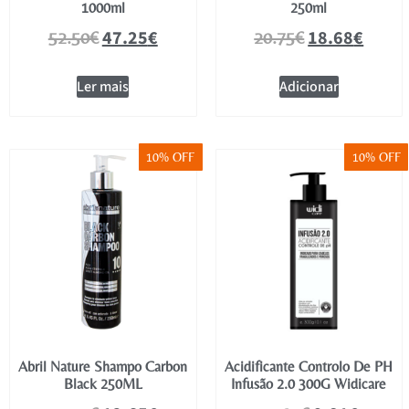
1000ml
250ml
47.25
€
18.68
€
52.50
€
20.75
€
Ler mais
Adicionar
10% OFF
10% OFF
Abril Nature Shampo Carbon
Acidificante Controlo De PH
Black 250ML
Infusão 2.0 300G Widicare