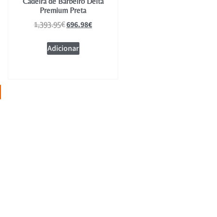
Cadeira de Barbeiro Delta
Premium Preta
696.98
€
1,393.95
€
Adicionar