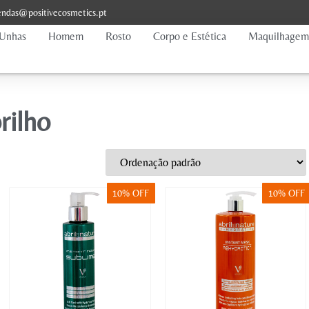
ndas@positivecosmetics.pt
Unhas
Homem
Rosto
Corpo e Estética
Maquilhagem
rilho
10% OFF
10% OFF