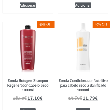
Adicionar
Adicionar
40% OFF
40% OFF
Fanola Botugen Shampoo
Fanola Condicionador Nutritivo
Regenerador Cabelo Seco
para cabelo seco a danificado
1000ml
1000ml
17.10
€
11.79
€
28.50
€
19.65
€