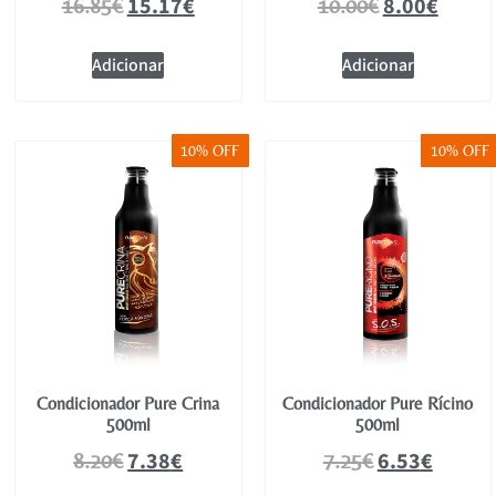
15.17
€
8.00
€
16.85
€
10.00
€
Adicionar
Adicionar
10% OFF
10% OFF
Condicionador Pure Crina
Condicionador Pure Rícino
500ml
500ml
7.38
€
6.53
€
8.20
€
7.25
€