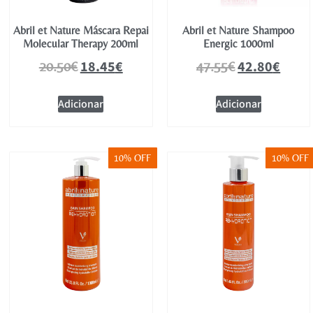
Abril et Nature Máscara Repai
Abril et Nature Shampoo
Molecular Therapy 200ml
Energic 1000ml
18.45
€
42.80
€
20.50
€
47.55
€
Adicionar
Adicionar
10% OFF
10% OFF