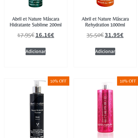
Abril et Nature Máscara
Abril et Nature Máscara
Hidratante Sublime 200ml
Rehydration 1000ml
16.16
€
31.95
€
17.95
€
35.50
€
Adicionar
Adicionar
10% OFF
10% OFF