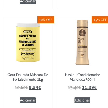
Adicionar
10% OFF
15% OFF
Gota Dourada Máscara De
Haskell Condicionador
Fortalecimento 1kg
Mandioca 300ml
9.54
€
11.39
€
10.60
€
13.40
€
Adicionar
Adicionar