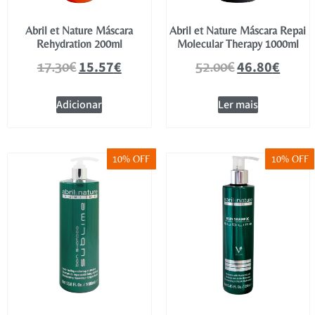
Abril et Nature Máscara
Abril et Nature Máscara Repai
Rehydration 200ml
Molecular Therapy 1000ml
15.57
€
46.80
€
17.30
€
52.00
€
Adicionar
Ler mais
10% OFF
10% OFF