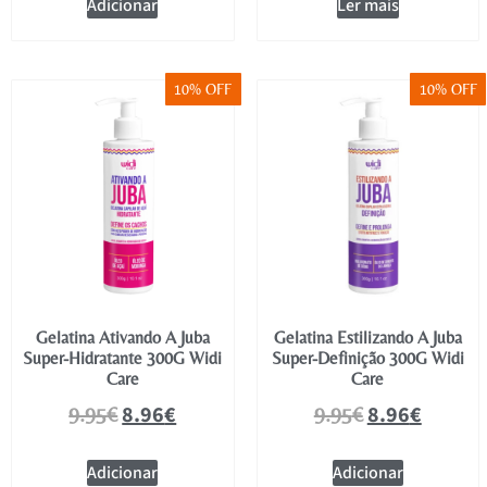
Adicionar
Ler mais
10% OFF
10% OFF
Gelatina Ativando A Juba
Gelatina Estilizando A Juba
Super-Hidratante 300G Widi
Super-Definição 300G Widi
Care
Care
8.96
€
8.96
€
9.95
€
9.95
€
Adicionar
Adicionar