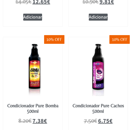
12.65
€
9.81
€
14.05
€
10.90
€
Adicionar
Adicionar
10% OFF
10% OFF
Condicionador Pure Bomba
Condicionador Pure Cachos
500ml
500ml
7.38
€
6.75
€
8.20
€
7.50
€