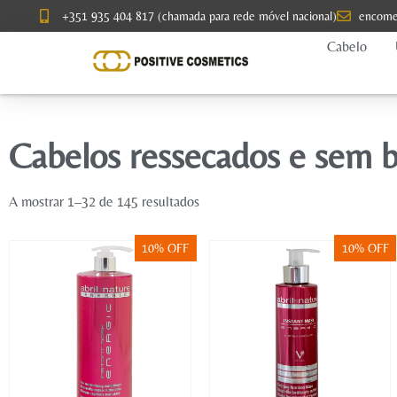
+351 935 404 817 (chamada para rede móvel nacional)
encome
Cabelo
Cabelos ressecados e sem b
A mostrar 1–32 de 145 resultados
10% OFF
10% OFF