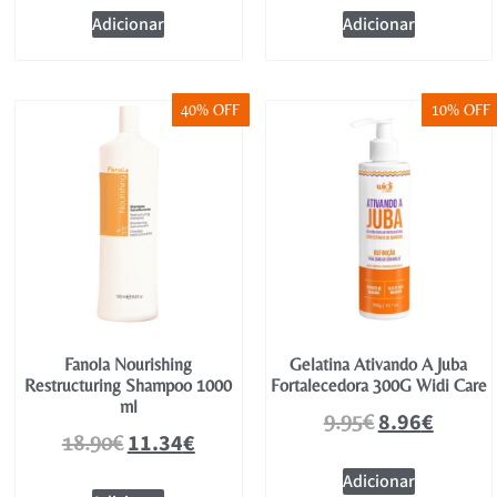
Adicionar
Adicionar
40% OFF
10% OFF
Fanola Nourishing
Gelatina Ativando A Juba
Restructuring Shampoo 1000
Fortalecedora 300G Widi Care
ml
8.96
€
9.95
€
11.34
€
18.90
€
Adicionar