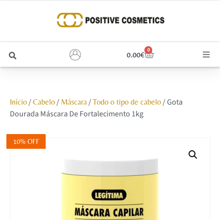
0
0.00
€
Cabelo
/
/
/
/ Gota
Início
Cabelo
Máscara
Todo o tipo de cabelo
Unhas
Dourada Máscara De Fortalecimento 1kg
Homem
10% OFF
Rosto
Corpo e Estética
Maquilhagem