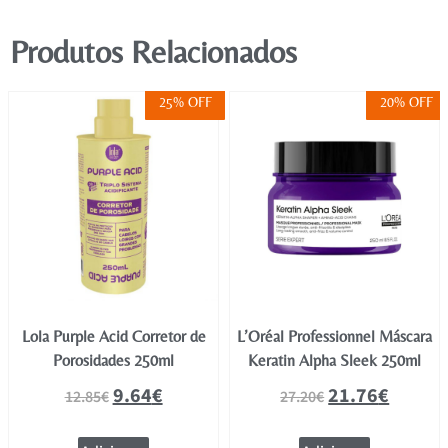
Produtos Relacionados
25% OFF
20% OFF
Lola Purple Acid Corretor de
L’Oréal Professionnel Máscara
Porosidades 250ml
Keratin Alpha Sleek 250ml
9.64
€
21.76
€
12.85
€
27.20
€