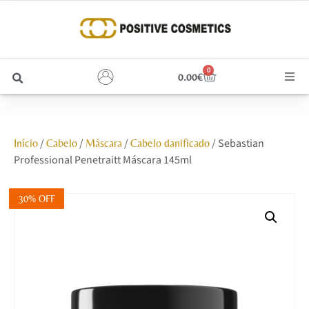
0
0.00
€
Cabelo
/
/
/
/ Sebastian
Início
Cabelo
Máscara
Cabelo danificado
Unhas
Professional Penetraitt Máscara 145ml
Homem
30% OFF
Rosto
Corpo e Estética
Maquilhagem