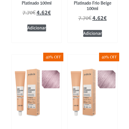
Platinado 100ml
Platinado Frio Beige
100ml
4.62
€
7.70
€
4.62
€
7.70
€
Adicionar
Adicionar
40% OFF
40% OFF