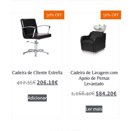
50% OFF
50% OFF
Cadeira de Cliente Estrella
Cadeira de Lavagem com
Apoio de Pernas
206.18
€
412.35
€
Levantado
584.20
€
1,168.40
€
Adicionar
Ler mais