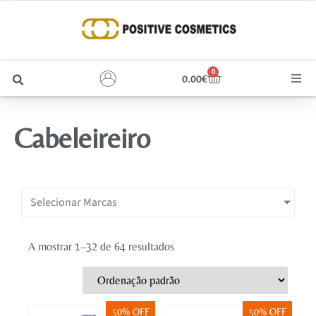
0
0.00
€
Cabelo
Cabeleireiro
Unhas
Homem
Selecionar Marcas
Rosto
A mostrar 1–32 de 64 resultados
Corpo e Estética
Maquilhagem
50% OFF
50% OFF