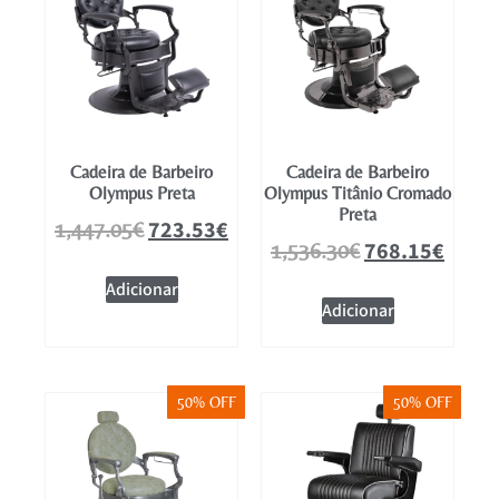
Cadeira de Barbeiro
Cadeira de Barbeiro
Olympus Preta
Olympus Titânio Cromado
Preta
723.53
€
1,447.05
€
768.15
€
1,536.30
€
Adicionar
Adicionar
50% OFF
50% OFF