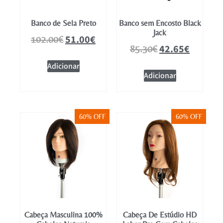
Banco de Sela Preto
Banco sem Encosto Black
Jack
51.00
€
102.00
€
42.65
€
85.30
€
Adicionar
Adicionar
60% OFF
60% OFF
Cabeça Masculina 100%
Cabeça De Estúdio HD