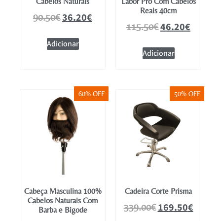
Cabelos Naturais
Labor Pro Com Cabelos
Reais 40cm
36.20
€
90.50
€
46.20
€
115.50
€
Adicionar
Adicionar
60% OFF
50% OFF
Cabeça Masculina 100%
Cadeira Corte Prisma
Cabelos Naturais Com
169.50
€
339.00
€
Barba e Bigode