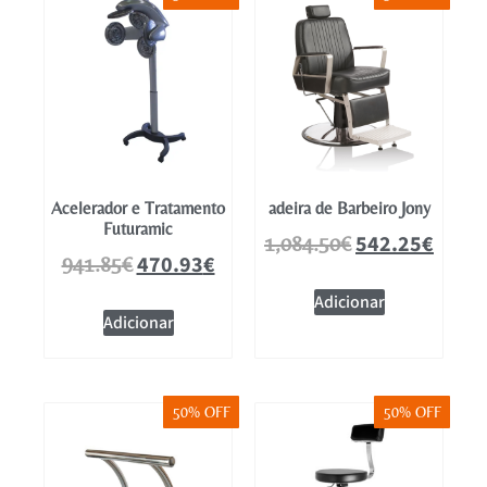
Mobiliário
Acelerador e Tratamento
adeira de Barbeiro Jony
Futuramic
542.25
€
1,084.50
€
470.93
€
941.85
€
Adicionar
Adicionar
50% OFF
50% OFF