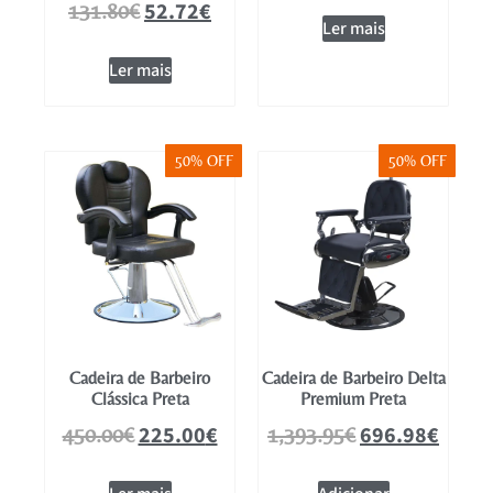
52.72
€
131.80
€
Ler mais
Ler mais
50% OFF
50% OFF
Cadeira de Barbeiro
Cadeira de Barbeiro Delta
Clássica Preta
Premium Preta
225.00
€
696.98
€
450.00
€
1,393.95
€