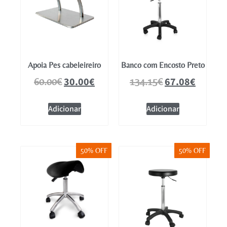
Apoia Pes cabeleireiro
Banco com Encosto Preto
30.00
€
67.08
€
60.00
€
134.15
€
Adicionar
Adicionar
50% OFF
50% OFF