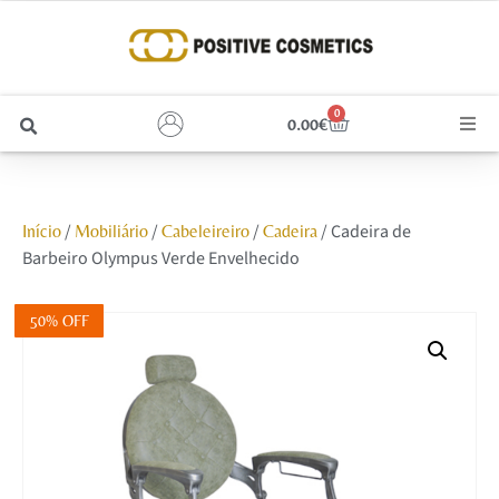
0
0.00
€
Cabelo
/
/
/
/ Cadeira de
Início
Mobiliário
Cabeleireiro
Cadeira
Unhas
Barbeiro Olympus Verde Envelhecido
Homem
50% OFF
Rosto
Corpo e Estética
Maquilhagem