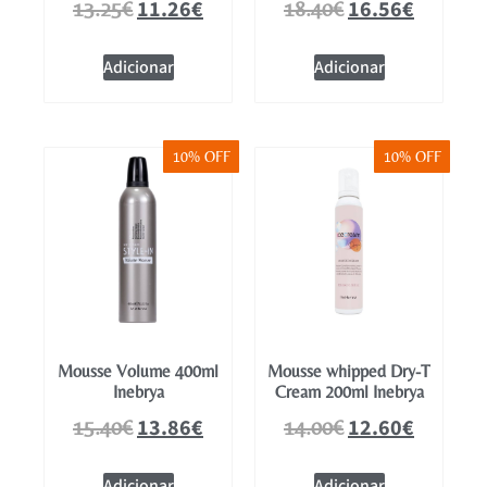
11.26
€
16.56
€
13.25
€
18.40
€
Adicionar
Adicionar
10% OFF
10% OFF
Mousse Volume 400ml
Mousse whipped Dry-T
Inebrya
Cream 200ml Inebrya
13.86
€
12.60
€
15.40
€
14.00
€
Adicionar
Adicionar