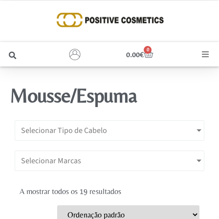
0
0.00
€
Cabelo
Mousse/Espuma
Unhas
Homem
Selecionar Tipo de Cabelo
Rosto
Selecionar Marcas
Corpo e Estética
A mostrar todos os 19 resultados
Maquilhagem