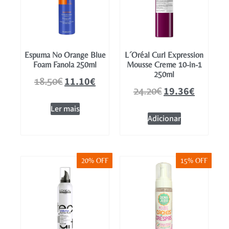
Espuma No Orange Blue
L´Oréal Curl Expression
Foam Fanola 250ml
Mousse Creme 10-in-1
250ml
11.10
€
18.50
€
19.36
€
24.20
€
Ler mais
Adicionar
20% OFF
15% OFF