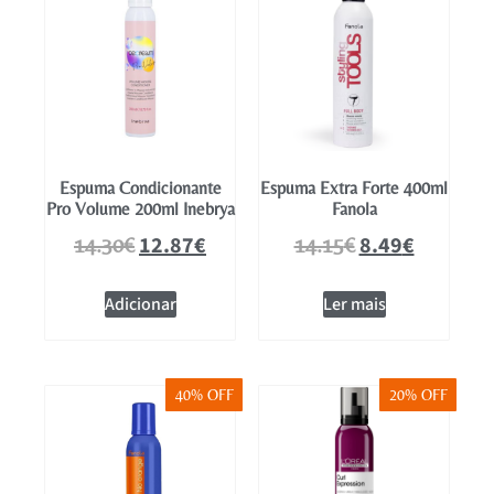
Espuma Condicionante
Espuma Extra Forte 400ml
Pro Volume 200ml Inebrya
Fanola
12.87
€
8.49
€
14.30
€
14.15
€
Adicionar
Ler mais
40% OFF
20% OFF