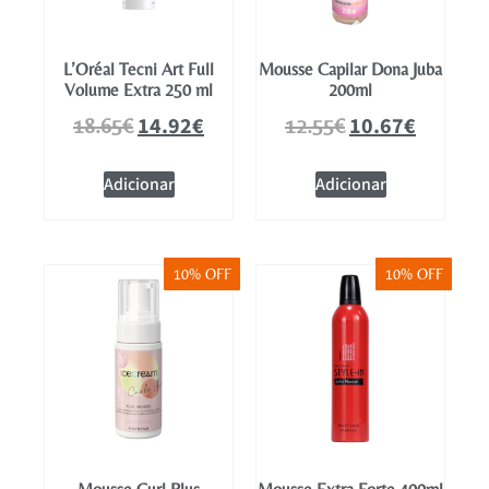
L’Oréal Tecni Art Full
Mousse Capilar Dona Juba
Volume Extra 250 ml
200ml
14.92
€
10.67
€
18.65
€
12.55
€
Adicionar
Adicionar
10% OFF
10% OFF