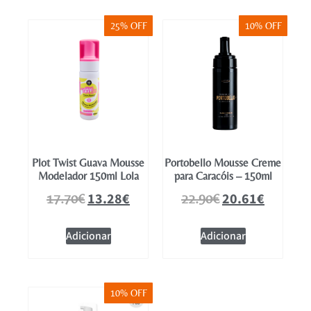
25% OFF
10% OFF
Plot Twist Guava Mousse
Portobello Mousse Creme
Modelador 150ml Lola
para Caracóis – 150ml
13.28
€
20.61
€
17.70
€
22.90
€
Adicionar
Adicionar
10% OFF