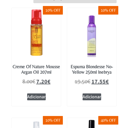
Mobiliário
10% OFF
10% OFF
Creme Of Nature Mousse
Espuma Blondesse No-
Argan Oil 207ml
Yellow 250ml Inebrya
7.20
€
17.55
€
8.00
€
19.50
€
Adicionar
Adicionar
10% OFF
40% OFF