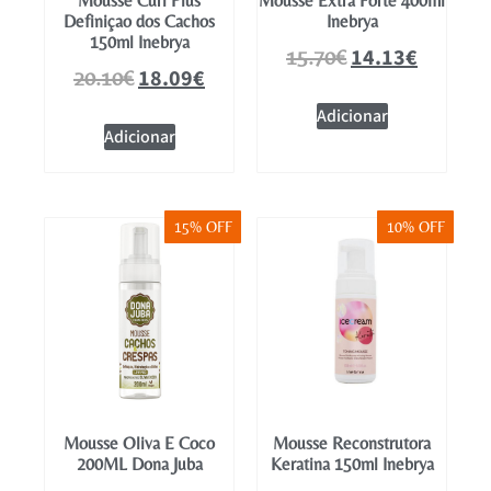
Mousse Curl Plus
Mousse Extra Forte 400ml
Definiçao dos Cachos
Inebrya
150ml Inebrya
14.13
€
15.70
€
18.09
€
20.10
€
Adicionar
Adicionar
15% OFF
10% OFF
Mousse Oliva E Coco
Mousse Reconstrutora
200ML Dona Juba
Keratina 150ml Inebrya