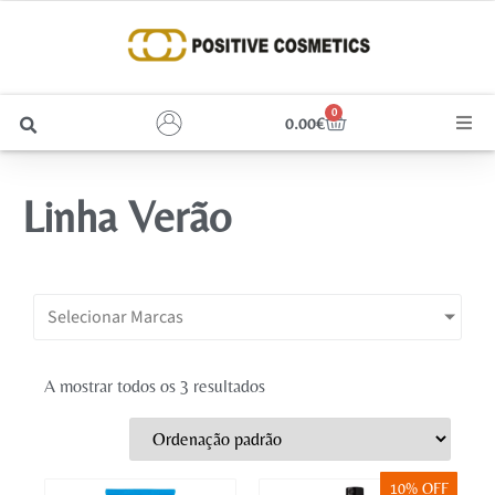
0
0.00
€
Cabelo
Linha Verão
Unhas
Homem
Selecionar Marcas
Rosto
A mostrar todos os 3 resultados
Corpo e Estética
Maquilhagem
10% OFF