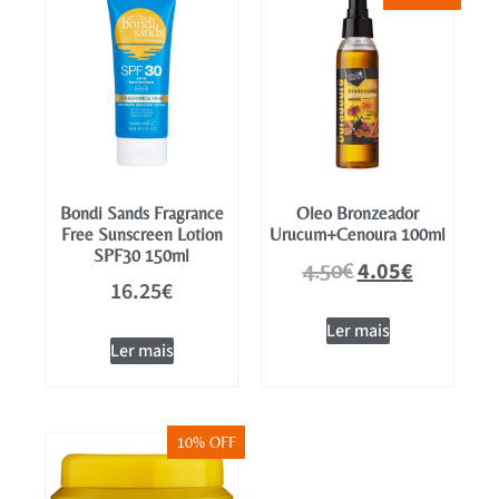
Mobiliário
Bondi Sands Fragrance
Oleo Bronzeador
Free Sunscreen Lotion
Urucum+Cenoura 100ml
SPF30 150ml
4.05
€
4.50
€
16.25
€
Ler mais
Ler mais
10% OFF