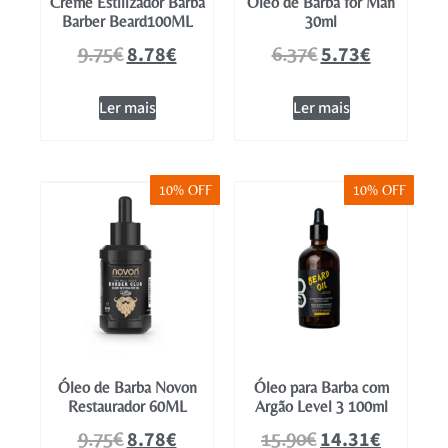
Creme Estilizador Barba
Óleo de Barba for Man
Barber Beard100ML
30ml
8.78
€
5.73
€
9.75
€
6.37
€
Ler mais
Ler mais
10% OFF
10% OFF
Óleo de Barba Novon
Óleo para Barba com
Restaurador 60ML
Argão Level 3 100ml
8.78
€
14.31
€
9.75
€
15.90
€