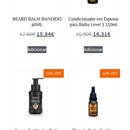
BEARD BALM BANDIDO
Condicionador em Espuma
40ML
para Barba Level 3 150ml
15.84
€
14.31
€
17.60
€
15.90
€
Adicionar
Adicionar
10% OFF
10% OFF