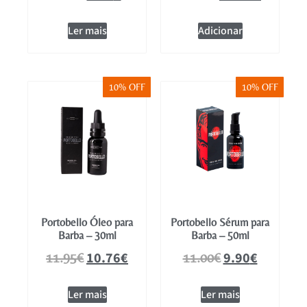
Ler mais
Adicionar
10% OFF
10% OFF
Portobello Óleo para
Portobello Sérum para
Barba – 30ml
Barba – 50ml
10.76
€
9.90
€
11.95
€
11.00
€
Ler mais
Ler mais