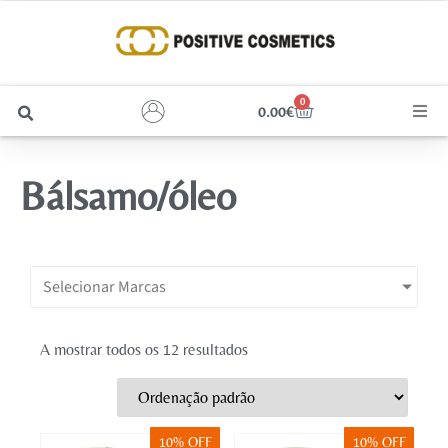
0
0.00
€
Cabelo
Bálsamo/óleo
Unhas
Homem
Selecionar Marcas
Rosto
A mostrar todos os 12 resultados
Corpo e Estética
Maquilhagem
10% OFF
10% OFF