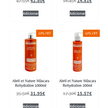
42.80
€
14.81
€
47.55
€
16.45
€
Adicionar
Adicionar
10% OFF
10% OFF
Abril et Nature Máscara
Abril et Nature Máscara
Rehydration 1000ml
Rehydration 200ml
31.95
€
15.57
€
35.50
€
17.30
€
Adicionar
Adicionar