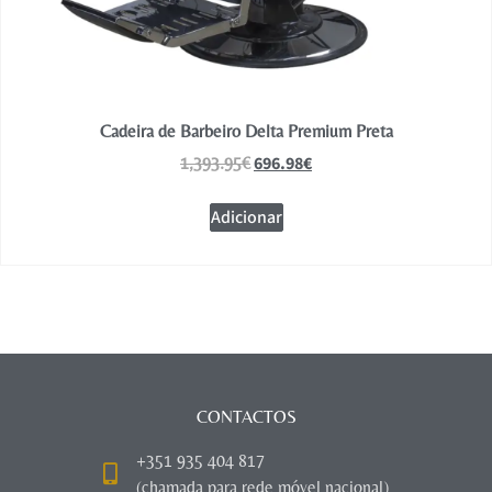
Cadeira de Barbeiro Delta Premium Preta
696.98
€
1,393.95
€
Adicionar
CONTACTOS
+351 935 404 817
(chamada para rede móvel nacional)