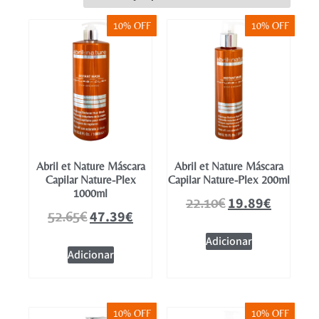
Mobiliário
10% OFF
10% OFF
Abril et Nature Máscara
Abril et Nature Máscara
Capilar Nature-Plex
Capilar Nature-Plex 200ml
1000ml
19.89
€
22.10
€
47.39
€
52.65
€
Adicionar
Adicionar
10% OFF
10% OFF