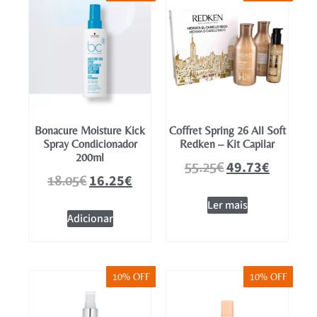
Bonacure Moisture Kick
Coffret Spring 26 All Soft
Spray Condicionador
Redken – Kit Capilar
200ml
49.73
€
55.25
€
16.25
€
18.05
€
Ler mais
Adicionar
10% OFF
10% OFF