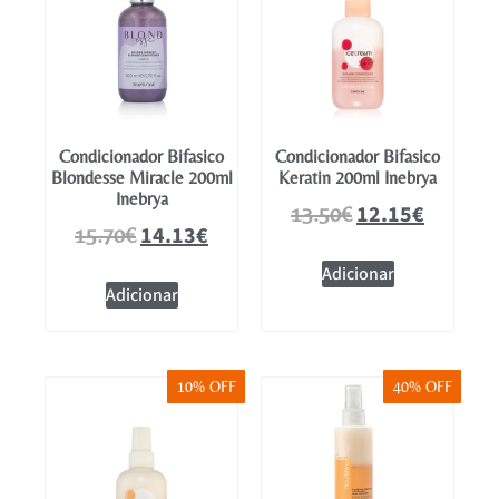
Condicionador Bifasico
Condicionador Bifasico
Blondesse Miracle 200ml
Keratin 200ml Inebrya
Inebrya
12.15
€
13.50
€
14.13
€
15.70
€
Adicionar
Adicionar
10% OFF
40% OFF