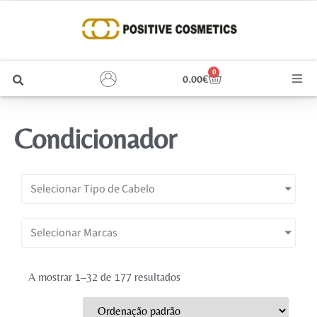
0
0.00
€
Cabelo
Condicionador
Unhas
Homem
Selecionar Tipo de Cabelo
Rosto
Selecionar Marcas
Corpo e Estética
A mostrar 1–32 de 177 resultados
Maquilhagem