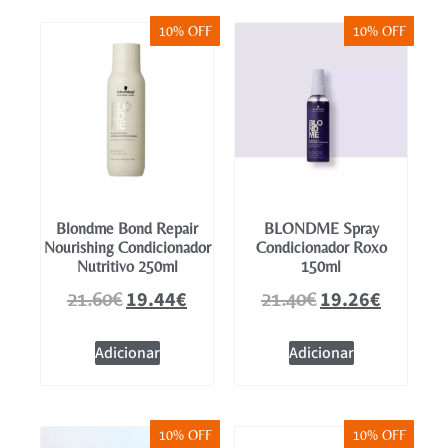
10% OFF
10% OFF
Blondme Bond Repair
BLONDME Spray
Nourishing Condicionador
Condicionador Roxo
Nutritivo 250ml
150ml
19.44
€
19.26
€
21.60
€
21.40
€
Adicionar
Adicionar
10% OFF
10% OFF