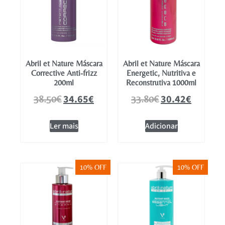
Abril et Nature Máscara
Abril et Nature Máscara
Corrective Anti-frizz
Energetic, Nutritiva e
200ml
Reconstrutiva 1000ml
34.65
€
30.42
€
38.50
€
33.80
€
Ler mais
Adicionar
10% OFF
10% OFF