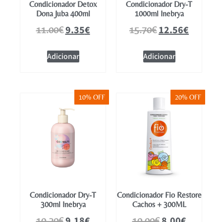
Condicionador Detox
Condicionador Dry-T
Dona Juba 400ml
1000ml Inebrya
9.35
€
12.56
€
11.00
€
15.70
€
Adicionar
Adicionar
10% OFF
20% OFF
Condicionador Dry-T
Condicionador Fio Restore
300ml Inebrya
Cachos + 300ML
9.18
€
8.00
€
10.20
€
10.00
€