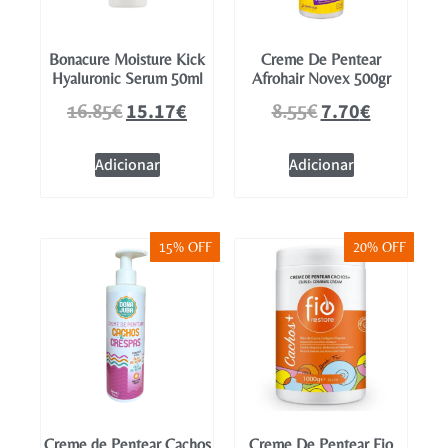
Bonacure Moisture Kick
Creme De Pentear
Hyaluronic Serum 50ml
Afrohair Novex 500gr
15.17
€
7.70
€
16.85
€
8.55
€
Adicionar
Adicionar
15% OFF
20% OFF
Creme de Pentear Cachos
Creme De Pentear Fio