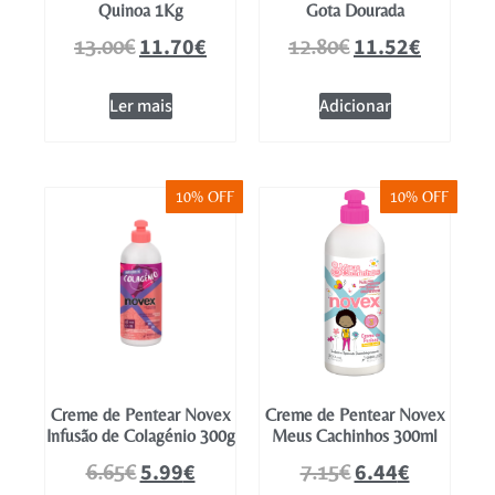
Quinoa 1Kg
Gota Dourada
11.70
€
11.52
€
13.00
€
12.80
€
Ler mais
Adicionar
10% OFF
10% OFF
Creme de Pentear Novex
Creme de Pentear Novex
Infusão de Colagénio 300g
Meus Cachinhos 300ml
5.99
€
6.44
€
6.65
€
7.15
€