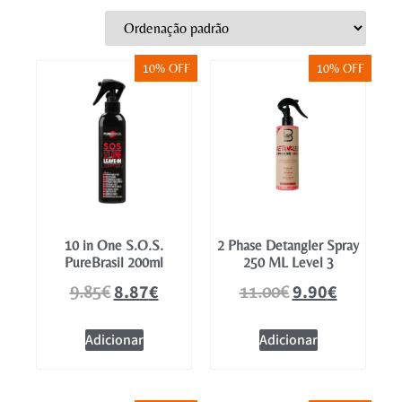
Mobiliário
10% OFF
10% OFF
10 in One S.O.S.
2 Phase Detangler Spray
PureBrasil 200ml
250 ML Level 3
8.87
€
9.90
€
9.85
€
11.00
€
Adicionar
Adicionar