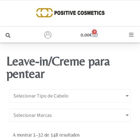
0
0.00
€
Cabelo
Leave-in/Creme para
Unhas
pentear
Homem
Selecionar Tipo de Cabelo
Rosto
Selecionar Marcas
Corpo e Estética
Maquilhagem
A mostrar 1–32 de 148 resultados