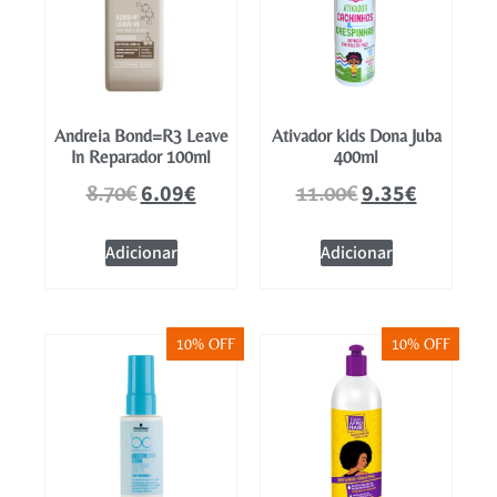
Andreia Bond=R3 Leave
Ativador kids Dona Juba
In Reparador 100ml
400ml
6.09
€
9.35
€
8.70
€
11.00
€
Adicionar
Adicionar
10% OFF
10% OFF