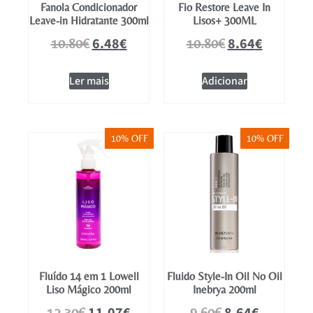
Fanola Condicionador
Fio Restore Leave In
Leave-in Hidratante 300ml
Lisos+ 300ML
6.48
€
8.64
€
10.80
€
10.80
€
Ler mais
Adicionar
10% OFF
10% OFF
Fluído 14 em 1 Lowell
Fluido Style-In Oil No Oil
Liso Mágico 200ml
Inebrya 200ml
12.30
€
9.60
€