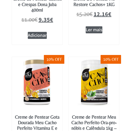
e Crespas Dona Juba
Restore Cachos+ 1KG
400ml
12.16
€
15.20
€
9.35
€
11.00
€
Ler mais
Adicionar
10% OFF
10% OFF
Creme de Pentear Gota
Creme de Pentear Meu
Dourada Meu Cacho
Cacho Perfeito Ora-pro-
Perfeito Vitamina E e
nóbis e Calêndula 1kg –