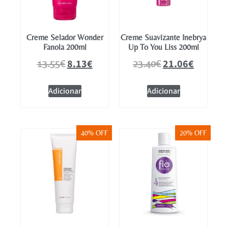
Creme Selador Wonder
Creme Suavizante Inebrya
Fanola 200ml
Up To You Liss 200ml
8.13
€
21.06
€
13.55
€
23.40
€
Adicionar
Adicionar
40% OFF
20% OFF