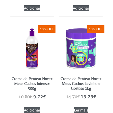
Adicionar
Adicionar
10% OFF
10% OFF
Creme de Pentear Novex
Creme de Pentear Novex
Meus Cachos Intensos
Meus Cachos Levinho e
500g
Gostoso 1kg
9.72
€
13.23
€
10.80
€
14.70
€
Adicionar
Ler mais