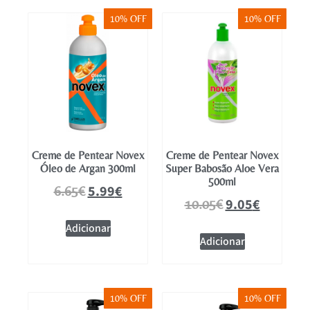
10% OFF
10% OFF
Creme de Pentear Novex
Creme de Pentear Novex
Óleo de Argan 300ml
Super Babosão Aloe Vera
500ml
5.99
€
6.65
€
9.05
€
10.05
€
Adicionar
Adicionar
10% OFF
10% OFF