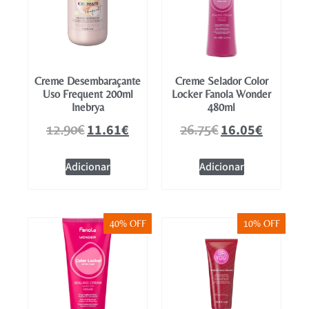
Creme Desembaraçante
Creme Selador Color
Uso Frequent 200ml
Locker Fanola Wonder
Inebrya
480ml
11.61
€
16.05
€
12.90
€
26.75
€
Adicionar
Adicionar
40% OFF
10% OFF