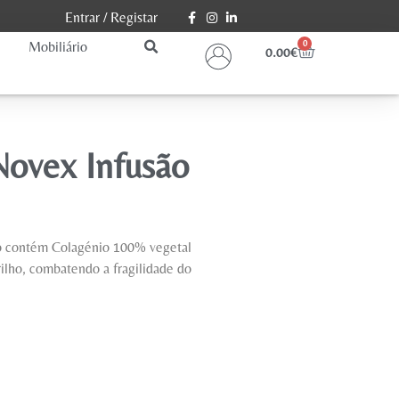
Entrar
/
Registar
Mobiliário
0
0.00
€
Novex Infusão
o contém Colagénio 100% vegetal
rilho, combatendo a fragilidade do