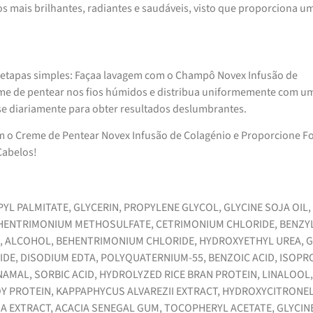
s mais brilhantes, radiantes e saudáveis, visto que proporciona u
as etapas simples: Façaa lavagem com o Champô Novex Infusão de
eme de pentear nos fios húmidos e distribua uniformemente com u
se diariamente para obter resultados deslumbrantes.
m o Creme de Pentear Novex Infusão de Colagénio e Proporcione Fo
Cabelos!
L PALMITATE, GLYCERIN, PROPYLENE GLYCOL, GLYCINE SOJA OIL,
BEHENTRIMONIUM METHOSULFATE, CETRIMONIUM CHLORIDE, BENZY
, ALCOHOL, BEHENTRIMONIUM CHLORIDE, HYDROXYETHYL UREA, 
E, DISODIUM EDTA, POLYQUATERNIUM-55, BENZOIC ACID, ISOPR
NAMAL, SORBIC ACID, HYDROLYZED RICE BRAN PROTEIN, LINALOOL,
 PROTEIN, KAPPAPHYCUS ALVAREZII EXTRACT, HYDROXYCITRONEL
A EXTRACT, ACACIA SENEGAL GUM, TOCOPHERYL ACETATE, GLYCIN