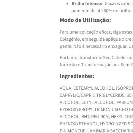
Brilho Intenso:
Deixa os cabelo
aumento de até 80% no brilho.
Modo de Utilização:
Para uma aplicação eficaz, siga est
Colagénio, em seguida aplique o cr
pente. Não é necessário enxaguar. U
Portanto, transforme Seu Cabelo co
Nutrição e Transformação aos Seus 
Ingredientes:
AQUA, CETEARYL ALCOHOL, ISOPROPY
CAPRYLIC/CAPRIC TRIGLYCERIDE, 
ALCOHOL, CETYL ALCOHOL, PARFUM
HYDROXYPROPYLTRIMONIUM CHLORID
ALCOHOL, BHT, PEG-90M, HEXYL CIN
PHENOXYETHANOL, HYDROLYZED SOY
D-LIMONENE, LAMINARIA SACCHARIN