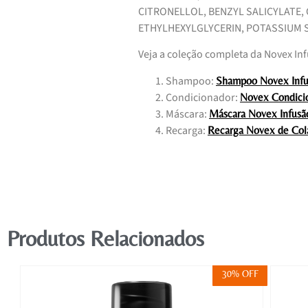
CITRONELLOL, BENZYL SALICYLATE, 
ETHYLHEXYLGLYCERIN, POTASSIUM 
Veja a coleção completa da Novex In
Shampoo:
Shampoo Novex Infu
Condicionador:
Novex Condicio
Máscara:
Máscara Novex Infusã
Recarga:
Recarga Novex de Col
Produtos Relacionados
FF
30% OFF