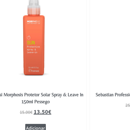
i Morphosis Protetor Solar Spray & Leave In
Sebastian Professi
150ml Pessego
25
13.50
€
15.00
€
Adicionar