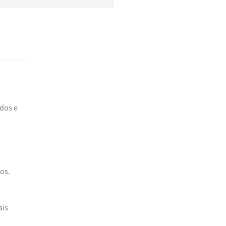
ados e
os.
ais