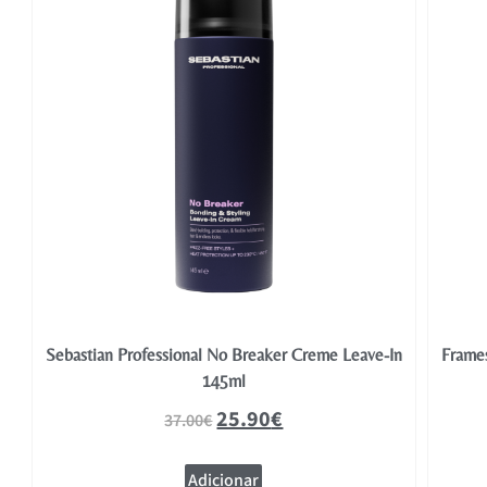
Sebastian Professional No Breaker Creme Leave-In
Frames
145ml
25.90
€
37.00
€
Adicionar