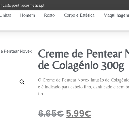
ndas@positivecosmetics.pt
Unhas
Homem
Rosto
Corpo e Estética
Maquilhagem
Creme de Pentear 
e Pentear Novex
de Colagénio 300g
O Creme de Pentear Novex Infusão de Colagéni
e é indicado para cabelo fino, danificado e sem b
fio.
6.65
€
5.99
€