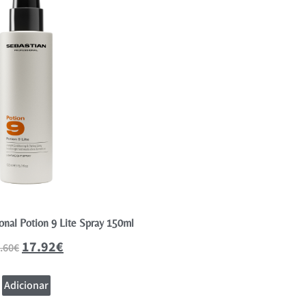
onal Potion 9 Lite Spray 150ml
Sebastian Professional No Bre
17.92
€
29.02
.60
€
41.45
€
Adicionar
Adicionar