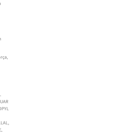
m
m
rça,
L
GUAR
OPYL
LAL,
E,