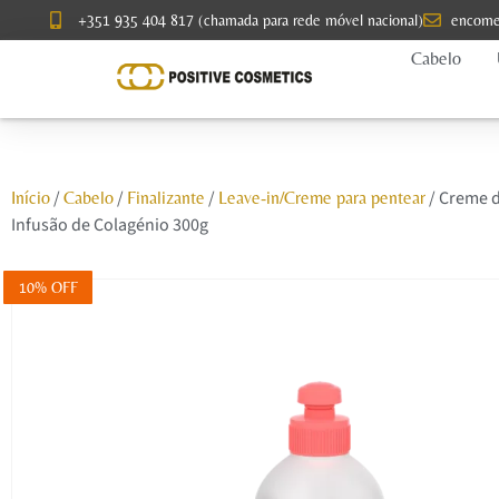
+351 935 404 817 (chamada para rede móvel nacional)
encome
Cabelo
/
/
/
/ Creme d
Início
Cabelo
Finalizante
Leave-in/Creme para pentear
Infusão de Colagénio 300g
10% OFF