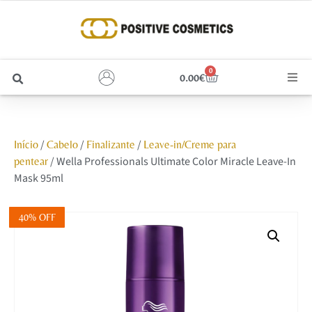
0
0.00
€
Cabelo
/
/
/
Início
Cabelo
Finalizante
Leave-in/Creme para
Unhas
/ Wella Professionals Ultimate Color Miracle Leave-In
pentear
Mask 95ml
Homem
40% OFF
Rosto
Corpo e Estética
Maquilhagem