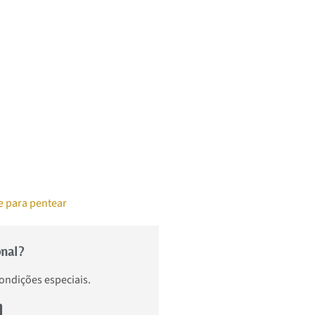
e para pentear
onal?
condições especiais.