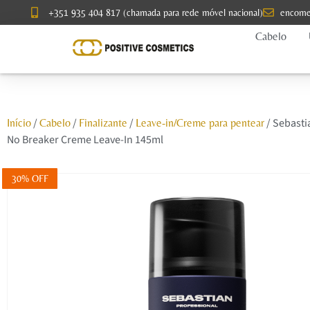
+351 935 404 817 (chamada para rede móvel nacional)
encome
Cabelo
/
/
/
/ Sebasti
Início
Cabelo
Finalizante
Leave-in/Creme para pentear
No Breaker Creme Leave-In 145ml
30% OFF