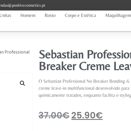
ndas@positivecosmetics.pt
Unhas
Homem
Rosto
Corpo e Estética
Maquilhagem
Sebastian Professio
an Professional
Breaker Creme Lea
O Sebastian Professional No Breaker Bonding &
creme leave-in multifuncional desenvolvido para 
quimicamente tratados, enquanto facilita o styling
37.00
€
25.90
€