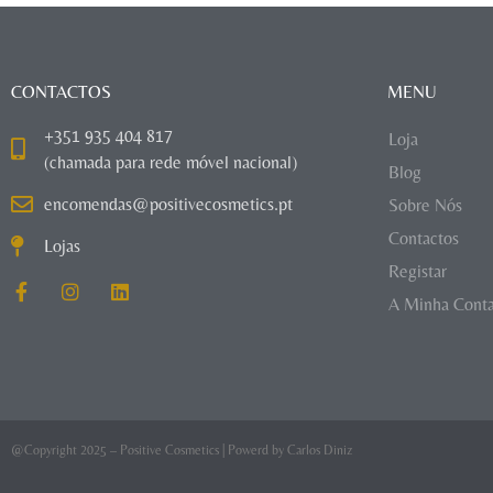
CONTACTOS
MENU
+351 935 404 817
Loja
(chamada para rede móvel nacional)
Blog
encomendas@positivecosmetics.pt
Sobre Nós
Contactos
Lojas
Registar
A Minha Cont
@Copyright 2025 – Positive Cosmetics | Powerd by
Carlos Diniz