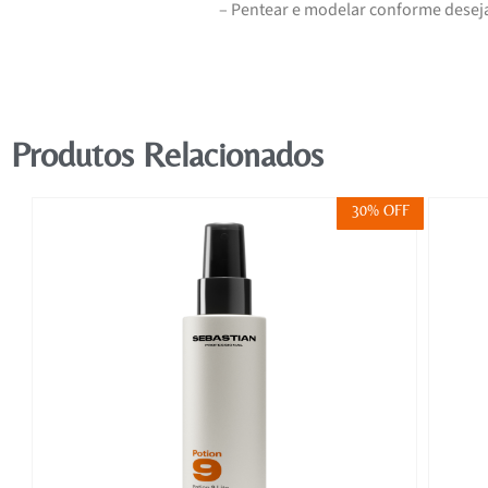
– Pentear e modelar conforme desej
Produtos Relacionados
FF
30% OFF