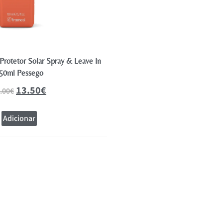
Protetor Solar Spray & Leave In
Redken Extreme Anti-S
50ml Pessego
20.34
22.60
€
13.50
€
.00
€
Adicionar
Adicionar