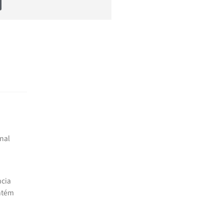
nal
ncia
antém