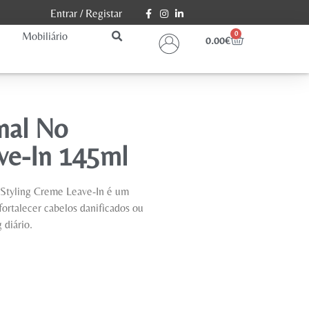
Entrar
/
Registar
Mobiliário
0
0.00
€
nal No
ve-In 145ml
 Styling Creme Leave-In é um
fortalecer cabelos danificados ou
 diário.