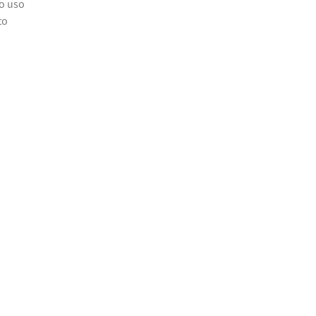
 o uso
to