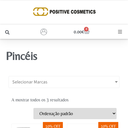
0
0.00
€
Cabelo
Pincéis
Unhas
Homem
Selecionar Marcas
Rosto
A mostrar todos os 3 resultados
Corpo e Estética
Maquilhagem
10% OFF
10% OFF