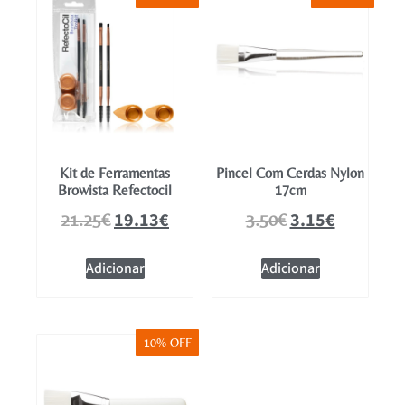
Mobiliário
Kit de Ferramentas
Pincel Com Cerdas Nylon
Browista Refectocil
17cm
19.13
€
3.15
€
21.25
€
3.50
€
Adicionar
Adicionar
10% OFF