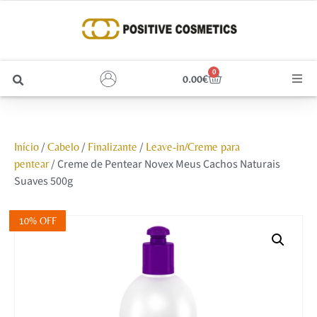
0
0.00
€
Cabelo
/
/
/
Início
Cabelo
Finalizante
Leave-in/Creme para
Unhas
/ Creme de Pentear Novex Meus Cachos Naturais
pentear
Suaves 500g
Homem
10% OFF
Rosto
Corpo e Estética
Maquilhagem