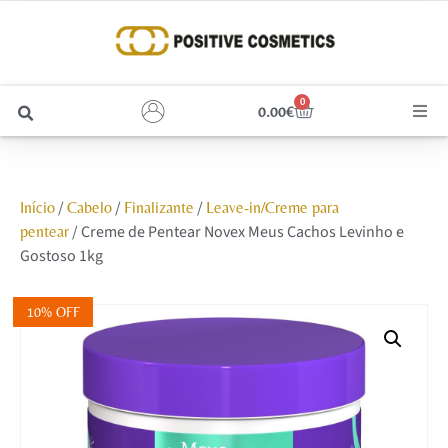
0
0.00
€
Cabelo
/
/
/
Início
Cabelo
Finalizante
Leave-in/Creme para
Unhas
/ Creme de Pentear Novex Meus Cachos Levinho e
pentear
Gostoso 1kg
Homem
10% OFF
Rosto
Corpo e Estética
Maquilhagem