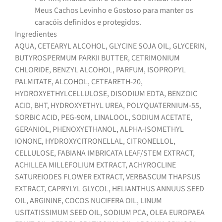
Meus Cachos Levinho e Gostoso para manter os
caracóis definidos e protegidos.
Ingredientes
AQUA, CETEARYL ALCOHOL, GLYCINE SOJA OIL, GLYCERIN,
BUTYROSPERMUM PARKII BUTTER, CETRIMONIUM
CHLORIDE, BENZYL ALCOHOL, PARFUM, ISOPROPYL
PALMITATE, ALCOHOL, CETEARETH-20,
HYDROXYETHYLCELLULOSE, DISODIUM EDTA, BENZOIC
ACID, BHT, HYDROXYETHYL UREA, POLYQUATERNIUM-55,
SORBIC ACID, PEG-90M, LINALOOL, SODIUM ACETATE,
GERANIOL, PHENOXYETHANOL, ALPHA-ISOMETHYL
IONONE, HYDROXYCITRONELLAL, CITRONELLOL,
CELLULOSE, FABIANA IMBRICATA LEAF/STEM EXTRACT,
ACHILLEA MILLEFOLIUM EXTRACT, ACHYROCLINE
SATUREIODES FLOWER EXTRACT, VERBASCUM THAPSUS
EXTRACT, CAPRYLYL GLYCOL, HELIANTHUS ANNUUS SEED
OIL, ARGININE, COCOS NUCIFERA OIL, LINUM
USITATISSIMUM SEED OIL, SODIUM PCA, OLEA EUROPAEA