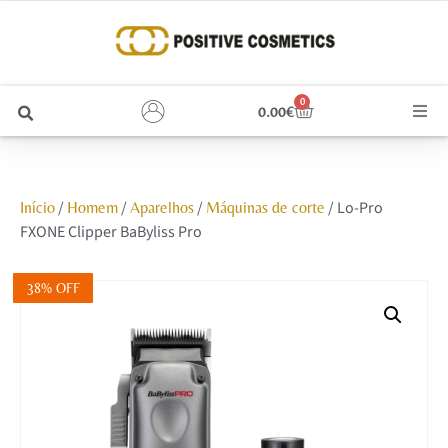
0
0.00
€
Cabelo
/
/
/
/ Lo-Pro
Início
Homem
Aparelhos
Máquinas de corte
Unhas
FXONE Clipper BaByliss Pro
Homem
38% OFF
Rosto
Corpo e Estética
Maquilhagem