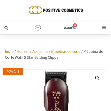
0
0.00
€
Cabelo
/
/
/
/ Máquina de
Início
Homem
Aparelhos
Máquinas de corte
Unhas
Corte Wahl 5 Star Balding Clipper
Homem
30% OFF
Rosto
Corpo e Estética
Maquilhagem