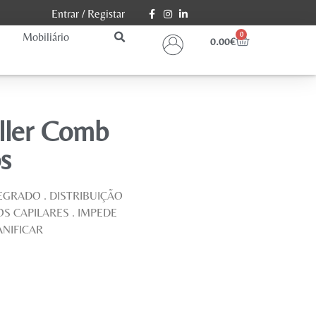
Entrar
/
Registar
Mobiliário
0
0.00
€
oller Comb
s
GRADO . DISTRIBUIÇÃO
 CAPILARES . IMPEDE
NIFICAR