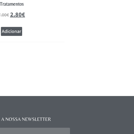
Tratamentos
1.60
€
4.00
€
2.80
€
7.00
€
Adicionar
Adicionar
 A NOSSA NEWSLETTER