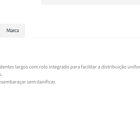
Marca
tes largos com rolo integrado para facilitar a distribuição unif
s.
esembaraçar sem danificar.