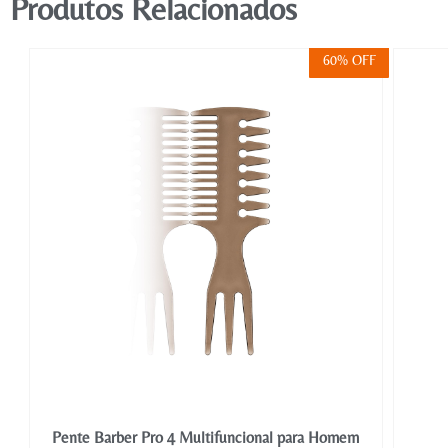
Produtos Relacionados
FF
60% OFF
Pente Barber Pro 4 Multifuncional para Homem