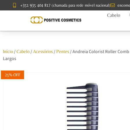
+351 935 404 817 (chamada para rede móvel nacional)
encome
Cabelo
/
/
/
/ Andreia Colorist Roller Comb
Início
Cabelo
Acessórios
Pentes
Largos
25% OFF