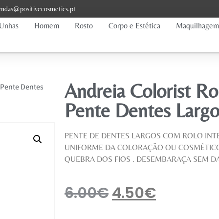
ndas@positivecosmetics.pt
Unhas
Homem
Rosto
Corpo e Estética
Maquilhagem
Andreia Colorist R
 Pente Dentes
Pente Dentes Largo
PENTE DE DENTES LARGOS COM ROLO INTE
UNIFORME DA COLORAÇÃO OU COSMÉTICOS
QUEBRA DOS FIOS . DESEMBARAÇA SEM DA
6.00
€
4.50
€