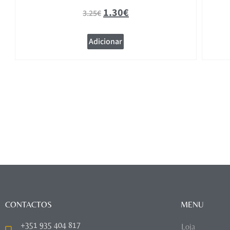
1.30
€
3.25
€
Adicionar
CONTACTOS
MENU
+351 935 404 817
Loja