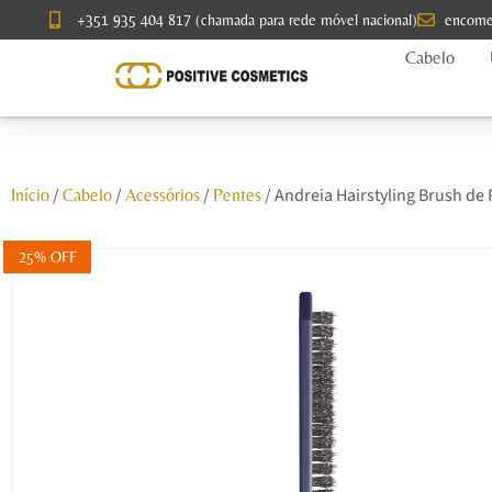
+351 935 404 817 (chamada para rede móvel nacional)
encome
Cabelo
/
/
/
/ Andreia Hairstyling Brush de
Início
Cabelo
Acessórios
Pentes
25% OFF