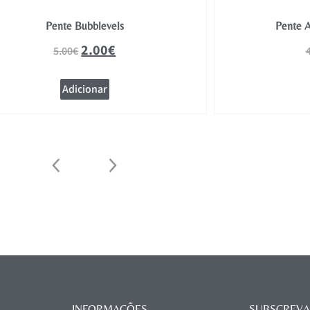
Pente Bubblevels
Pente A
2.00
€
5.00
€
Adicionar
INFORMAÇÕES
SUBSCREVA