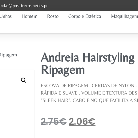
ndas@positivecosmetics.pt
Unhas
Homem
Rosto
Corpo e Estética
Maquilhagem
Andreia Hairstyling
 Ripagem
Ripagem
ESCOVA DE RIPAGEM . CERDAS DE NYLON .
RÁPIDA E SUAVE . VOLUME E TEXTURA DES
“SLEEK HAIR”. CABO FINO QUE FACILITA A
2.75
€
2.06
€