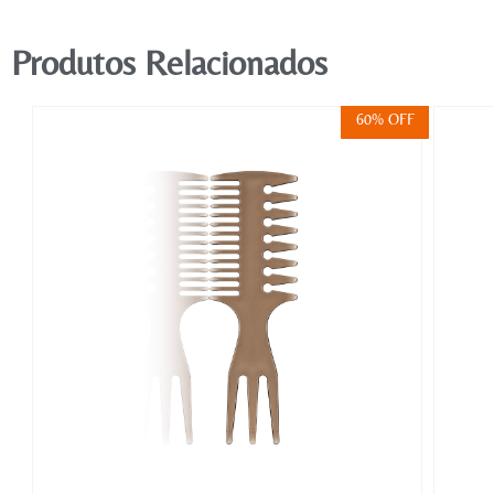
Produtos Relacionados
FF
60% OFF