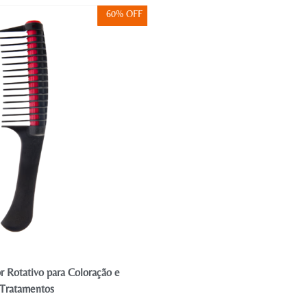
60% OFF
r Rotativo para Coloração e
Pente Aplicador de 
Tratamentos
1.60
€
4.00
€