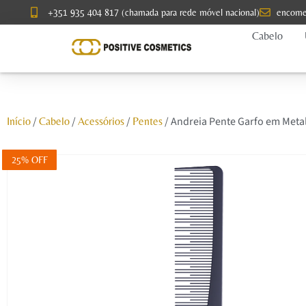
+351 935 404 817 (chamada para rede móvel nacional)
encome
Cabelo
/
/
/
/ Andreia Pente Garfo em Meta
Início
Cabelo
Acessórios
Pentes
25% OFF