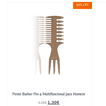
FF
60% OFF
Pente Barber Pro 4 Multifuncional para Homem
1.30
€
3.25
€