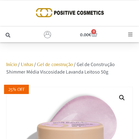
0
0.00
€
Cabelo
/
/
/ Gel de Construção
Início
Unhas
Gel de construção
Unhas
Shimmer Média Viscosidade Lavanda Leitoso 50g
Homem
25% OFF
Rosto
Corpo e Estética
Maquilhagem