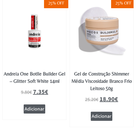
25% OFF
25% OFF
Andreia One Botlle Builder Gel
Gel de Construção Shimmer
– Glitter Soft White 14ml
Média Viscosidade Branco Frio
Leitoso 50g
7.35
€
9.80
€
18.90
€
25.20
€
Adicionar
Adicionar