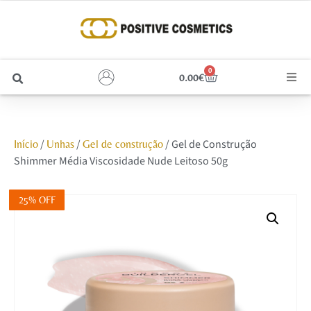
0
0.00
€
Cabelo
/
/
/ Gel de Construção
Início
Unhas
Gel de construção
Unhas
Shimmer Média Viscosidade Nude Leitoso 50g
Homem
25% OFF
Rosto
Corpo e Estética
Maquilhagem