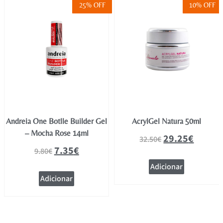
25% OFF
10% OFF
Andreia One Botlle Builder Gel
AcrylGel Natura 50ml
– Mocha Rose 14ml
29.25
€
32.50
€
7.35
€
9.80
€
Adicionar
Adicionar