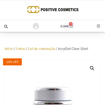
0
0.00
€
Cabelo
/
/
/ AcrylGel Clear 50ml
Início
Unhas
Gel de construção
Unhas
Homem
10% OFF
Rosto
Corpo e Estética
Maquilhagem