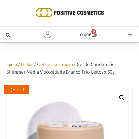
0
0.00
€
Cabelo
/
/
/ Gel de Construção
Início
Unhas
Gel de construção
Unhas
Shimmer Média Viscosidade Branco Frio Leitoso 50g
Homem
25% OFF
Rosto
Corpo e Estética
Maquilhagem