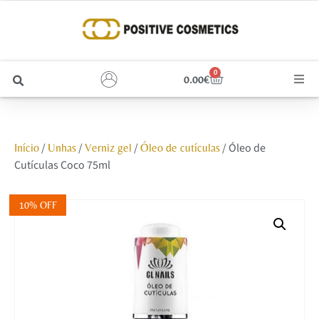
0
0.00
€
Cabelo
/
/
/
/ Óleo de
Início
Unhas
Verniz gel
Óleo de cutículas
Unhas
Cutículas Coco 75ml
Homem
10% OFF
Rosto
Corpo e Estética
Maquilhagem