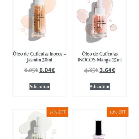
Óleo de Cutículas Inocos –
Óleo de Cutículas
Jasmim 30ml
INOCOS Manga 15ml
6.04
€
3.64
€
8.05
€
4.85
€
Adicionar
Adicionar
25% OFF
10% OFF