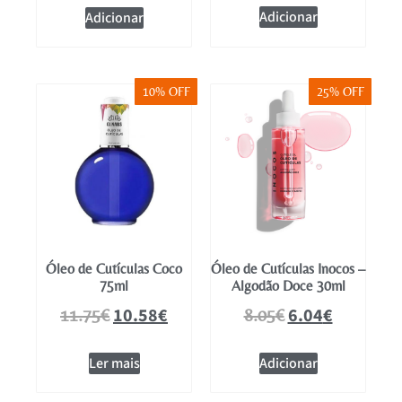
Adicionar
Adicionar
10% OFF
25% OFF
Óleo de Cutículas Coco
Óleo de Cutículas Inocos –
75ml
Algodão Doce 30ml
10.58
€
6.04
€
11.75
€
8.05
€
Ler mais
Adicionar