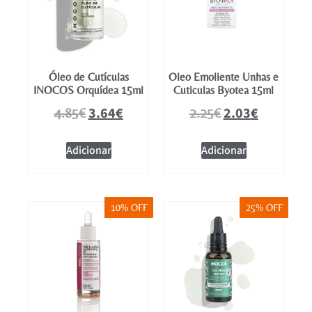
Óleo de Cutículas
Oleo Emoliente Unhas e
INOCOS Orquídea 15ml
Cuticulas Byotea 15ml
3.64
€
2.03
€
4.85
€
2.25
€
Adicionar
Adicionar
10% OFF
25% OFF