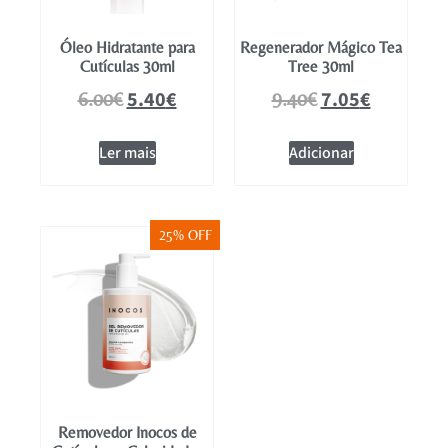
Óleo Hidratante para
Regenerador Mágico Tea
Cutículas 30ml
Tree 30ml
5.40
€
7.05
€
6.00
€
9.40
€
Ler mais
Adicionar
25% OFF
Removedor Inocos de