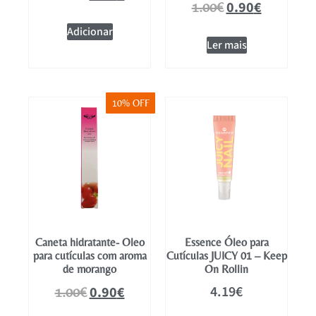
0.90
€
1.00
€
Adicionar
Ler mais
10% OFF
Caneta hidratante- Oleo
Essence Óleo para
para cutículas com aroma
Cutículas JUICY 01 – Keep
de morango
On Rollin
4.19
€
0.90
€
1.00
€