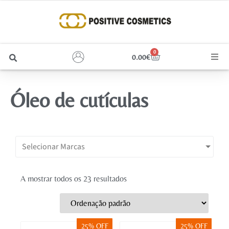
0
0.00
€
Cabelo
Óleo de cutículas
Unhas
Homem
Selecionar Marcas
Rosto
A mostrar todos os 23 resultados
Corpo e Estética
Maquilhagem
25% OFF
25% OFF