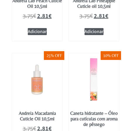
Andreia Lab Peach Cuticle
Andreia Lab Pineapple
Oil 10,5ml
Cuticle oil 10,5ml
2.81
€
2.81
€
3.75
€
3.75
€
Adicionar
Adicionar
25% OFF
10% OFF
Andreia Macadamia
Caneta hidratante – Óleo
Cuticle Oil 10,5ml
para cutículas com aroma
de pêssego
2.81
€
3.75
€