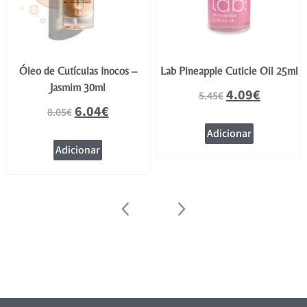
Óleo de Cutículas Inocos –
Lab Pineapple Cuticle Oil 25ml
Jasmim 30ml
4.09
€
5.45
€
6.04
€
8.05
€
Adicionar
Adicionar