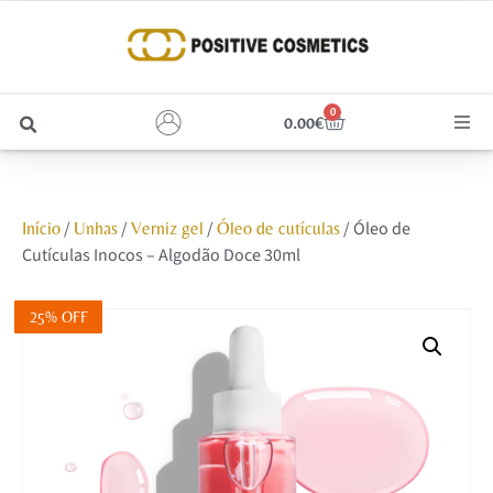
0
0.00
€
Cabelo
/
/
/
/ Óleo de
Início
Unhas
Verniz gel
Óleo de cutículas
Unhas
Cutículas Inocos – Algodão Doce 30ml
Homem
25% OFF
Rosto
Corpo e Estética
Maquilhagem