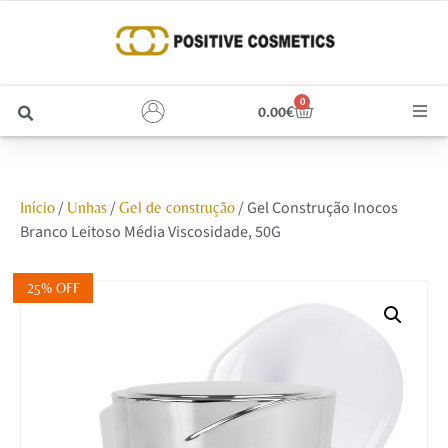
0
0.00
€
Cabelo
/
/
/ Gel Construção Inocos
Início
Unhas
Gel de construção
Unhas
Branco Leitoso Média Viscosidade, 50G
Homem
25% OFF
Rosto
Corpo e Estética
Maquilhagem