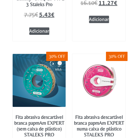
11.27
€
16.10
€
3 Staleks Pro
5.43
€
7.75
€
Adicionar
Adicionar
30% OFF
30% OFF
Fita abrasiva descartável
Fita abrasiva descartável
branca papmAm EXPERT
branca papmAm EXPERT
(sem caixa de plástico)
numa caixa de plástico
STALEKS PRO
STALEKS PRO