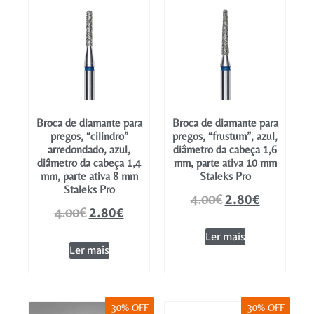
Broca de diamante para
Broca de diamante para
pregos, “cilindro”
pregos, “frustum”, azul,
arredondado, azul,
diâmetro da cabeça 1,6
diâmetro da cabeça 1,4
mm, parte ativa 10 mm
mm, parte ativa 8 mm
Staleks Pro
Staleks Pro
2.80
€
4.00
€
2.80
€
4.00
€
Ler mais
Ler mais
30% OFF
30% OFF