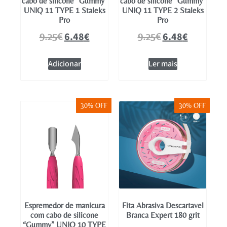
cabo de silicone “Gummy”
cabo de silicone “Gummy”
UNIQ 11 TYPE 1 Staleks
UNIQ 11 TYPE 2 Staleks
Pro
Pro
6.48
€
6.48
€
9.25
€
9.25
€
Adicionar
Ler mais
30% OFF
30% OFF
Espremedor de manicura
Fita Abrasiva Descartavel
com cabo de silicone
Branca Expert 180 grit
“Gummy” UNIQ 10 TYPE