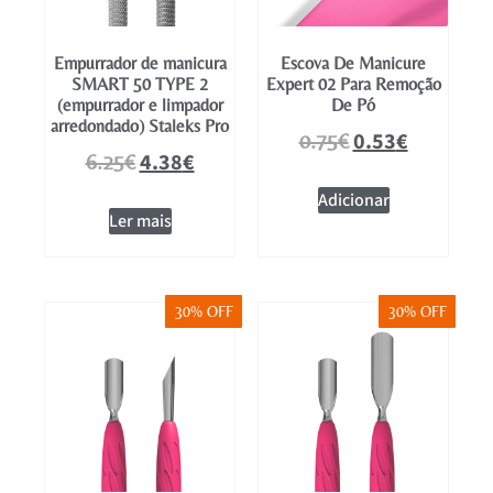
Empurrador de manicura
Escova De Manicure
SMART 50 TYPE 2
Expert 02 Para Remoção
(empurrador e limpador
De Pó
arredondado) Staleks Pro
0.53
€
0.75
€
4.38
€
6.25
€
Adicionar
Ler mais
30% OFF
30% OFF