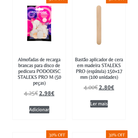
Mobiliário
Almofadas de recarga
Bastão aplicador de cera
brancas para disco de
em madeira STALEKS
pedicura PODODISC
PRO (espátula) 150×17
STALEKS PRO M (50
mm (100 unidades)
peças)
2.80
€
4.00
€
2.98
€
4.25
€
Ler mais
Adicionar
30% OFF
30% OFF