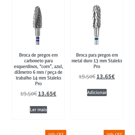
Broca de pregos em
Broca para pregos em
carboneto para
metal duro 13 mm Staleks
esquerdinos, “corn”, azul,
Pro
diâmetro 6 mm / peça de
13.65
€
19.50
€
trabalho 14 mm Staleks
Pro
Adicionar
13.65
€
19.50
€
Ler mais
30% OFF
30% OFF