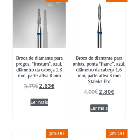
Broca de diamante para
Broca de diamante para
pregos, “frustum”, azul,
unhas, ponta “flame”, azul,
diâmetro da cabeça 1,8
diâmetro da cabeça 1,6
mm, parte ativa 8 mm
mm, parte ativa 8 mm
Staleks Pro
2.63
€
3.75
€
2.80
€
4.00
€
Ler mais
Ler mais
30% OFF
30% OFF