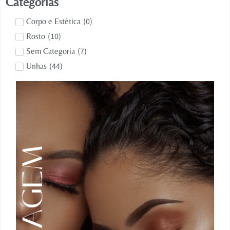
Categorias
(
0
)
Corpo e Estética
(
10
)
Rosto
(
7
)
Sem Categoria
(
44
)
Unhas