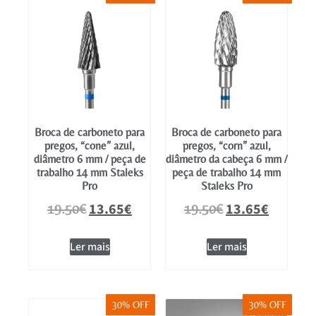
Broca de carboneto para
Broca de carboneto para
pregos, “cone” azul,
pregos, “corn” azul,
diâmetro 6 mm / peça de
diâmetro da cabeça 6 mm /
trabalho 14 mm Staleks
peça de trabalho 14 mm
Pro
Staleks Pro
13.65
€
13.65
€
19.50
€
19.50
€
Ler mais
Ler mais
30% OFF
30% OFF