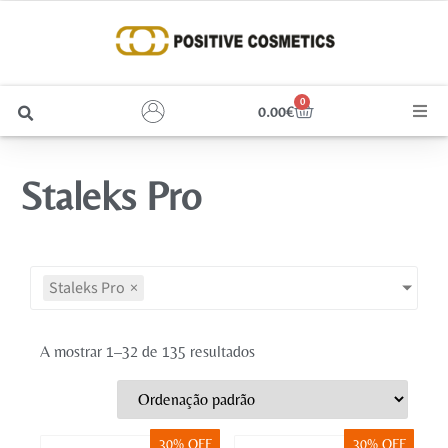
0
0.00
€
Cabelo
Staleks Pro
Unhas
Homem
Staleks Pro
×
Rosto
A mostrar 1–32 de 135 resultados
Corpo e Estética
Maquilhagem
30% OFF
30% OFF