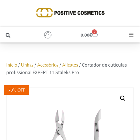
0
0.00
€
Cabelo
/
/
/
/ Cortador de cutículas
Início
Unhas
Acessórios
Alicates
Unhas
profissional EXPERT 11 Staleks Pro
Homem
30% OFF
Rosto
Corpo e Estética
Maquilhagem