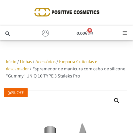
0
0.00
€
Cabelo
/
/
/
Início
Unhas
Acessórios
Empurra Cutículas e
Unhas
/ Espremedor de manicura com cabo de silicone
descarnador
“Gummy” UNIQ 10 TYPE 3 Staleks Pro
Homem
30% OFF
Rosto
Corpo e Estética
Maquilhagem