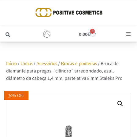
0
0.00
€
Cabelo
/
/
/
/ Broca de
Início
Unhas
Acessórios
Brocas e ponteiras
Unhas
diamante para pregos, “cilindro” arredondado, azul,
diâmetro da cabeça 1,4 mm, parte ativa 8 mm Staleks Pro
Homem
30% OFF
Rosto
Corpo e Estética
Maquilhagem