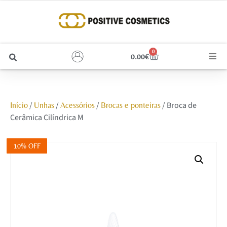
0
0.00
€
Cabelo
/
/
/
/ Broca de
Início
Unhas
Acessórios
Brocas e ponteiras
Unhas
Cerâmica Cilíndrica M
Homem
10% OFF
Rosto
Corpo e Estética
Maquilhagem