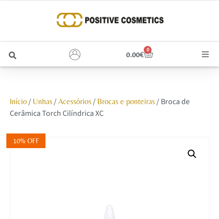
0
0.00
€
Cabelo
/
/
/
/ Broca de
Início
Unhas
Acessórios
Brocas e ponteiras
Unhas
Cerâmica Torch Cilíndrica XC
Homem
10% OFF
Rosto
Corpo e Estética
Maquilhagem