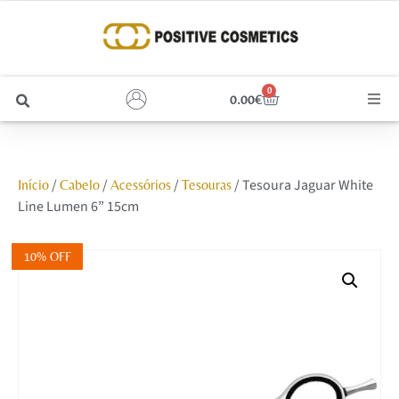
0
0.00
€
Cabelo
/
/
/
/ Tesoura Jaguar White
Início
Cabelo
Acessórios
Tesouras
Unhas
Line Lumen 6” 15cm
Homem
10% OFF
Rosto
Corpo e Estética
Maquilhagem