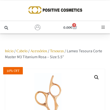
0
0.00
€
Cabelo
/
/
/
/ Lameo Tesoura Corte
Início
Cabelo
Acessórios
Tesouras
Unhas
Master M3 Titanium Rosa – Size 5.5″
Homem
10% OFF
Rosto
Corpo e Estética
Maquilhagem