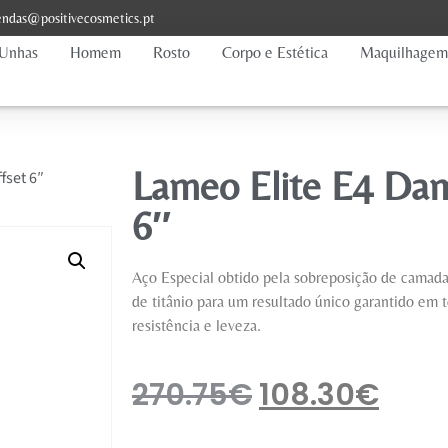
ndas@positivecosmetics.pt
Unhas
Homem
Rosto
Corpo e Estética
Maquilhagem
Lameo Elite E4 Dam
fset 6″
6″
Aço Especial obtido pela sobreposição de camad
de titânio para um resultado único garantido em t
resistência e leveza.
270.75
€
108.30
€