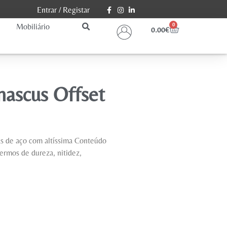
Entrar
/
Registar
Mobiliário
0
0.00
€
ascus Offset
as de aço com altíssima Conteúdo
ermos de dureza, nitidez,