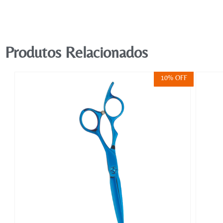
Produtos Relacionados
FF
10% OFF