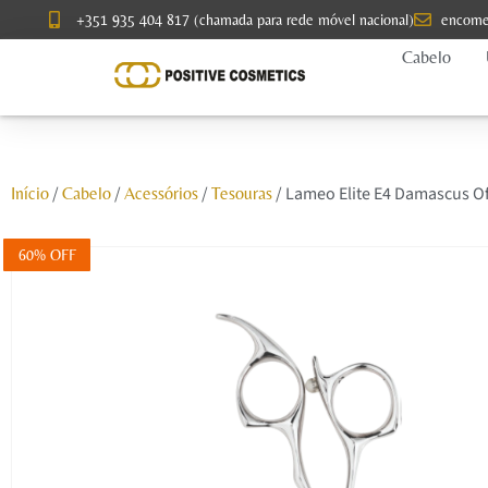
+351 935 404 817 (chamada para rede móvel nacional)
encome
Cabelo
/
/
/
/ Lameo Elite E4 Damascus Of
Início
Cabelo
Acessórios
Tesouras
60% OFF