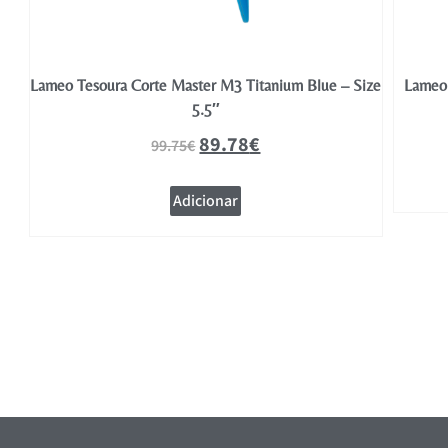
ize
Lameo Tesoura Corte Master M3 Titanium Blue – Size
Lameo 
5.5″
89.78
€
99.75
€
Adicionar