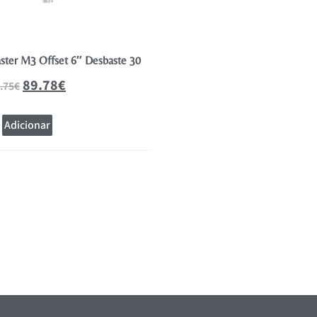
ter M3 Offset 6″ Desbaste 30
89.78
€
.75
€
Adicionar