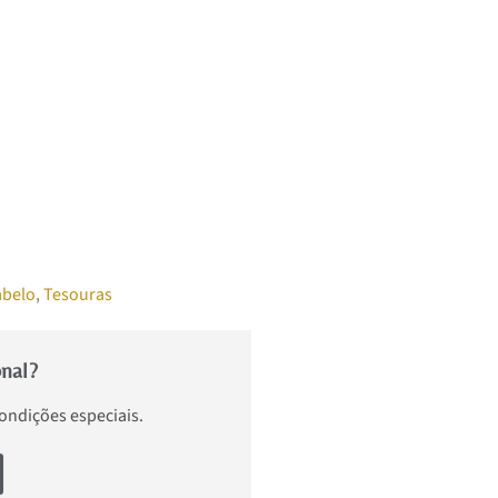
abelo
,
Tesouras
onal?
condições especiais.