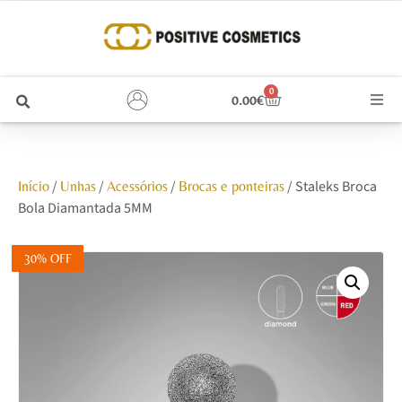
0
0.00
€
Cabelo
/
/
/
/ Staleks Broca
Início
Unhas
Acessórios
Brocas e ponteiras
Unhas
Bola Diamantada 5MM
Homem
30% OFF
Rosto
Corpo e Estética
Maquilhagem