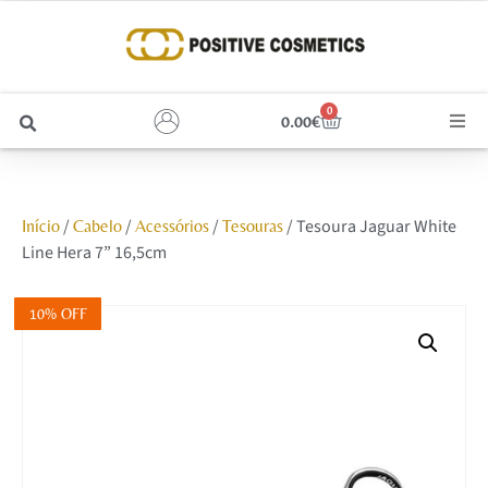
0
0.00
€
Cabelo
/
/
/
/ Tesoura Jaguar White
Início
Cabelo
Acessórios
Tesouras
Unhas
Line Hera 7” 16,5cm
Homem
10% OFF
Rosto
Corpo e Estética
Maquilhagem