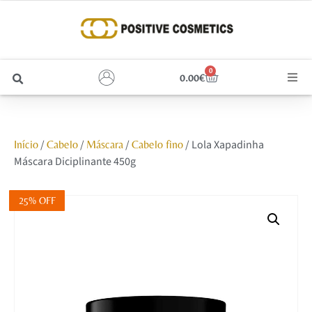
0
0.00
€
Cabelo
/
/
/
/ Lola Xapadinha
Início
Cabelo
Máscara
Cabelo fino
Unhas
Máscara Diciplinante 450g
Homem
25% OFF
Rosto
Corpo e Estética
Maquilhagem