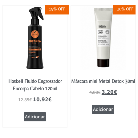
15% OFF
20% OFF
Haskell Fluido Engrossador
Máscara mini Metal Detox 30ml
Encorpa Cabelo 120ml
3.20
€
4.00
€
10.92
€
12.85
€
Adicionar
Adicionar