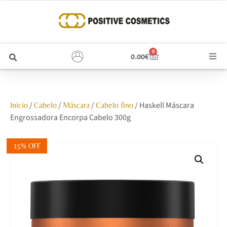
0
0.00
€
Cabelo
/
/
/
/ Haskell Máscara
Início
Cabelo
Máscara
Cabelo fino
Unhas
Engrossadora Encorpa Cabelo 300g
Homem
15% OFF
Rosto
Corpo e Estética
Maquilhagem