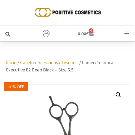
0
0.00
€
Cabelo
/
/
/
/ Lameo Tesoura
Início
Cabelo
Acessórios
Tesouras
Unhas
Executive E2 Deep Black – Size 6.5″
Homem
10% OFF
Rosto
Corpo e Estética
Maquilhagem